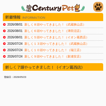
新着情報
INFORMATION
2026/08/01
新しく８頭やってきました！（武蔵狭山店）
2026/08/01
新しく６頭やってきました！（津田沼店）
2026/08/01
新しく５頭やってきました！（イオン葛西店）
2026/07/24
新しく１３頭やってきました！（武蔵狭山店）
2026/07/24
新しく１０頭やってきました！（瑞江店）
2026/07/24
新しく９頭やってきました！（新浦安店）
2026/07/18
新しく８頭やってきました！（武蔵狭山店）
新しく７頭やってきました！（イオン葛西店）
2026/07/18
新しく８頭やってきました！（津田沼店）
2026/07/18
新しく１４頭やってきました！（瑞江店）
登録日：2026/05/23
2026/07/11
新しく８頭やってきました！（津田沼店）
2026/07/11
新しく１１頭やってきました！（イオン葛西店）
2026/07/11
新しく１１頭やってきました！（新浦安店）
2026/07/03
新しく８頭やってきました！（津田沼店）