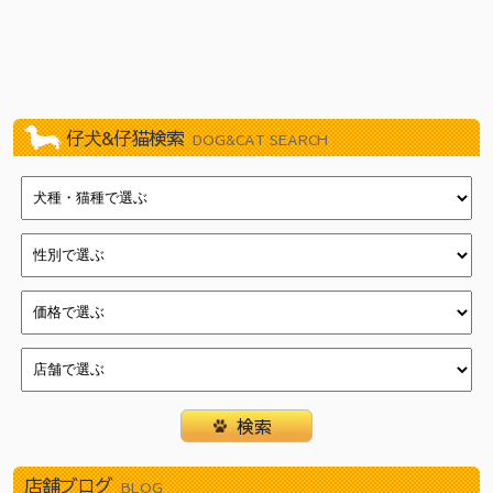
2026/07/03
新しく９頭やってきました！（イオン葛西店）
2026/07/03
新しく８頭やってきました！（新浦安店）
2026/06/27
新しく１１頭やってきました！（武蔵狭山店）
2026/06/27
新しく８頭やってきました！（瑞江店）
2026/06/27
新しく８頭やってきました！（新浦安店）
仔犬&仔猫検索
DOG&CAT SEARCH
2026/06/20
新しく８頭やってきました！（武蔵狭山店）
2026/06/20
新しく８頭やってきました！（瑞江店）
2026/06/20
新しく１５頭やってきました！（新浦安店）
2026/06/13
新しく７頭やってきました！（津田沼店）
2026/06/13
新しく７頭やってきました！（イオン葛西店）
2026/06/13
新しく１１頭やってきました！（瑞江店）
2026/06/06
新しく６頭やってきました！（津田沼店）
2026/06/06
新しく１２頭やってきました！（イオン葛西店）
2026/06/06
新しく１４頭やってきました！（瑞江店）
2026/05/30
新しく１１頭やってきました！（武蔵狭山店）
2026/05/30
新しく１１頭やってきました！（津田沼店）
店舗ブログ
2026/05/30
新しく１２頭やってきました！（瑞江店）
BLOG