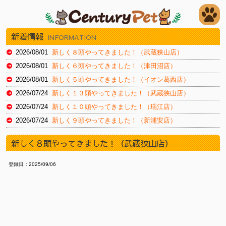
新着情報
INFORMATION
2026/08/01
新しく８頭やってきました！（武蔵狭山店）
2026/08/01
新しく６頭やってきました！（津田沼店）
2026/08/01
新しく５頭やってきました！（イオン葛西店）
2026/07/24
新しく１３頭やってきました！（武蔵狭山店）
2026/07/24
新しく１０頭やってきました！（瑞江店）
2026/07/24
新しく９頭やってきました！（新浦安店）
2026/07/18
新しく８頭やってきました！（武蔵狭山店）
新しく８頭やってきました！（武蔵狭山店）
2026/07/18
新しく８頭やってきました！（津田沼店）
2026/07/18
新しく１４頭やってきました！（瑞江店）
登録日：2025/09/06
2026/07/11
新しく８頭やってきました！（津田沼店）
2026/07/11
新しく１１頭やってきました！（イオン葛西店）
2026/07/11
新しく１１頭やってきました！（新浦安店）
2026/07/03
新しく８頭やってきました！（津田沼店）