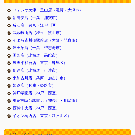
2026/05/23
新しく１１頭やってきました！（武蔵狭山店）
フォレオ大津一里山店（滋賀・大津市）
2026/05/23
新しく８頭やってきました！（津田沼店）
新浦安店（千葉・浦安市）
2026/05/23
新しく７頭やってきました！（イオン葛西店）
瑞江店（東京・江戸川区）
2026/05/16
新しく１１頭やってきました！（武蔵狭山店）
武蔵狭山店（埼玉・狭山市）
2026/05/16
新しく６頭やってきました！（津田沼店）
そよら古川橋駅前店（大阪・門真市）
2026/05/16
新しく７頭やってきました！（イオン葛西店）
津田沼店（千葉・習志野市）
2026/05/09
新しく７頭やってきました！（武蔵狭山店）
函館店（北海道・函館市）
2026/05/09
新しく８頭やってきました！（新浦安店）
練馬平和台店（東京・練馬区）
2026/05/09
伊達店（北海道・伊達市）
新しく８頭やってきました！（イオン葛西店）
東加古川店（兵庫・加古川市）
2026/05/02
新しく９頭やってきました！（武蔵狭山店）
姫路店（兵庫・姫路市）
2026/05/02
新しく９頭やってきました！（瑞江店）
神戸学園店（神戸・西区）
2026/05/02
新しく５頭やってきました！（新浦安店）
東急宮崎台駅前店（神奈川・川崎市）
2026/04/26
新しく９頭やってきました！（武蔵狭山店）
西神中央店（神戸・西区）
2026/04/26
新しく６頭やってきました！（津田沼店）
イオン葛西店（東京・江戸川区）
2026/04/26
新しく７頭やってきました！（瑞江店）
2026/04/18
新しく１０頭やってきました！（武蔵狭山店）
コンテンツ