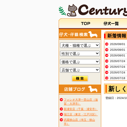
2026/08/01
2026/08/01
2026/08/01
2026/07/24
2026/07/24
2026/07/24
2026/07/18
2026/07/18
新し
2026/07/18
2026/07/11
登録日：2024/10
フォレオ大津一里山店（滋
2026/07/11
賀・大津市）
2026/07/11
新浦安店（千葉・浦安市）
2026/07/03
瑞江店（東京・江戸川区）
2026/07/03
武蔵狭山店（埼玉・狭山
2026/07/03
市）