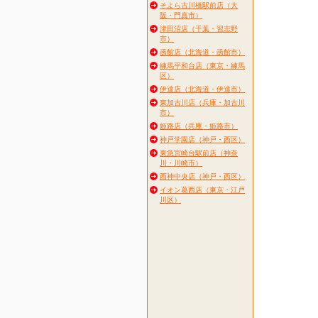
そよら古川橋駅前店（大
2026/07/03
阪・門真市）
2026/07/03
津田沼店（千葉・習志野
2026/07/03
市）
2026/06/27
函館店（北海道・函館市）
2026/06/27
練馬平和台店（東京・練馬
区）
2026/06/27
伊達店（北海道・伊達市）
2026/06/20
東加古川店（兵庫・加古川
2026/06/20
市）
2026/06/20
姫路店（兵庫・姫路市）
2026/06/13
神戸学園店（神戸・西区）
2026/06/13
東急宮崎台駅前店（神奈
2026/06/13
川・川崎市）
2026/06/06
西神中央店（神戸・西区）
イオン葛西店（東京・江戸
2026/06/06
川区）
2026/06/06
2026/05/30
2026/05/30
2026/05/30
2026/05/23
2026/05/23
2026/05/23
2026/05/16
2026/05/16