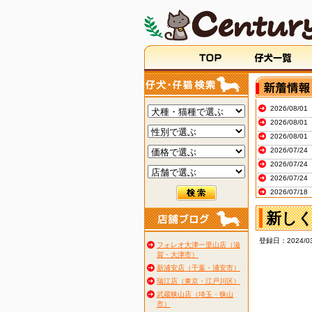
2026/08/01
2026/08/01
2026/08/01
2026/07/24
2026/07/24
2026/07/24
2026/07/18
2026/07/18
新し
2026/07/18
2026/07/11
登録日：2024/03
フォレオ大津一里山店（滋
2026/07/11
賀・大津市）
2026/07/11
新浦安店（千葉・浦安市）
2026/07/03
瑞江店（東京・江戸川区）
2026/07/03
武蔵狭山店（埼玉・狭山
2026/07/03
市）