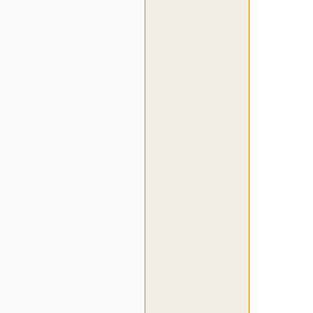
2026/05/09
2026/05/02
2026/05/02
2026/05/02
2026/04/26
2026/04/26
2026/04/26
2026/04/18
2026/04/18
2026/04/18
2026/04/11
2026/04/11
2026/04/11
2026/04/04
2026/04/04
2026/04/04
2026/03/27
2026/03/27
2026/03/27
2026/03/21
2026/03/21
2026/03/21