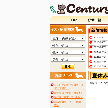
2026/08/01
2026/08/01
2026/08/01
2026/07/24
2026/07/24
2026/07/24
2026/07/18
2026/07/18
夏休
2026/07/18
2026/07/11
登録日：2010/07
フォレオ大津一里山店（滋
2026/07/11
賀・大津市）
2026/07/11
新浦安店（千葉・浦安市）
2026/07/03
瑞江店（東京・江戸川区）
2026/07/03
武蔵狭山店（埼玉・狭山
2026/07/03
市）