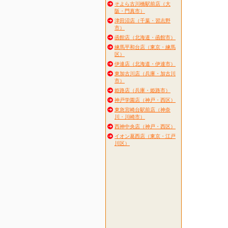
そよら古川橋駅前店（大
2026/06/27
阪・門真市）
2026/06/27
津田沼店（千葉・習志野
2026/06/27
市）
2026/06/20
函館店（北海道・函館市）
2026/06/20
練馬平和台店（東京・練馬
区）
2026/06/20
伊達店（北海道・伊達市）
2026/06/13
東加古川店（兵庫・加古川
2026/06/13
市）
2026/06/13
姫路店（兵庫・姫路市）
2026/06/06
神戸学園店（神戸・西区）
2026/06/06
東急宮崎台駅前店（神奈
2026/06/06
川・川崎市）
2026/05/30
西神中央店（神戸・西区）
イオン葛西店（東京・江戸
2026/05/30
川区）
2026/05/30
2026/05/23
2026/05/23
2026/05/23
2026/05/16
2026/05/16
2026/05/16
2026/05/09
2026/05/09