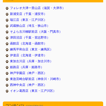
2026/05/23
新しく１１頭やってきました！（武蔵狭山店）
フォレオ大津一里山店（滋賀・大津市）
2026/05/23
新しく８頭やってきました！（津田沼店）
新浦安店（千葉・浦安市）
2026/05/23
新しく７頭やってきました！（イオン葛西店）
瑞江店（東京・江戸川区）
2026/05/16
新しく１１頭やってきました！（武蔵狭山店）
武蔵狭山店（埼玉・狭山市）
2026/05/16
新しく６頭やってきました！（津田沼店）
そよら古川橋駅前店（大阪・門真市）
2026/05/16
新しく７頭やってきました！（イオン葛西店）
津田沼店（千葉・習志野市）
2026/05/09
新しく７頭やってきました！（武蔵狭山店）
函館店（北海道・函館市）
2026/05/09
新しく８頭やってきました！（新浦安店）
練馬平和台店（東京・練馬区）
2026/05/09
伊達店（北海道・伊達市）
新しく８頭やってきました！（イオン葛西店）
東加古川店（兵庫・加古川市）
2026/05/02
新しく９頭やってきました！（武蔵狭山店）
姫路店（兵庫・姫路市）
2026/05/02
新しく９頭やってきました！（瑞江店）
神戸学園店（神戸・西区）
2026/05/02
新しく５頭やってきました！（新浦安店）
東急宮崎台駅前店（神奈川・川崎市）
2026/04/26
新しく９頭やってきました！（武蔵狭山店）
西神中央店（神戸・西区）
2026/04/26
新しく６頭やってきました！（津田沼店）
イオン葛西店（東京・江戸川区）
2026/04/26
新しく７頭やってきました！（瑞江店）
2026/04/18
新しく１０頭やってきました！（武蔵狭山店）
コンテンツ