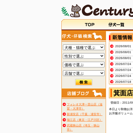
2026/08/01
2026/08/01
2026/08/01
2026/07/24
2026/07/24
2026/07/24
2026/07/18
2026/07/18
箕面
2026/07/18
2026/07/11
登録日：2011/09
フォレオ大津一里山店（滋
2026/07/11
賀・大津市）
本日より秋物お洋
2026/07/11
お洋服ボリューム
新浦安店（千葉・浦安市）
2026/07/03
瑞江店（東京・江戸川区）
2026/07/03
武蔵狭山店（埼玉・狭山
2026/07/03
市）