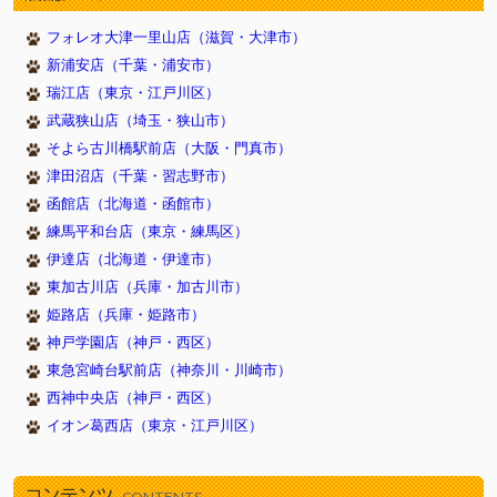
2026/05/30
新しく１１頭やってきました！（武蔵狭山店）
フォレオ大津一里山店（滋賀・大津市）
2026/05/30
新しく１１頭やってきました！（津田沼店）
新浦安店（千葉・浦安市）
2026/05/30
新しく１２頭やってきました！（瑞江店）
瑞江店（東京・江戸川区）
2026/05/23
新しく１１頭やってきました！（武蔵狭山店）
武蔵狭山店（埼玉・狭山市）
2026/05/23
新しく８頭やってきました！（津田沼店）
そよら古川橋駅前店（大阪・門真市）
2026/05/23
新しく７頭やってきました！（イオン葛西店）
津田沼店（千葉・習志野市）
2026/05/16
新しく１１頭やってきました！（武蔵狭山店）
函館店（北海道・函館市）
2026/05/16
新しく６頭やってきました！（津田沼店）
練馬平和台店（東京・練馬区）
2026/05/16
伊達店（北海道・伊達市）
新しく７頭やってきました！（イオン葛西店）
東加古川店（兵庫・加古川市）
2026/05/09
新しく７頭やってきました！（武蔵狭山店）
姫路店（兵庫・姫路市）
2026/05/09
新しく８頭やってきました！（新浦安店）
神戸学園店（神戸・西区）
2026/05/09
新しく８頭やってきました！（イオン葛西店）
東急宮崎台駅前店（神奈川・川崎市）
2026/05/02
新しく９頭やってきました！（武蔵狭山店）
西神中央店（神戸・西区）
2026/05/02
新しく９頭やってきました！（瑞江店）
イオン葛西店（東京・江戸川区）
2026/05/02
新しく５頭やってきました！（新浦安店）
2026/04/26
新しく９頭やってきました！（武蔵狭山店）
コンテンツ