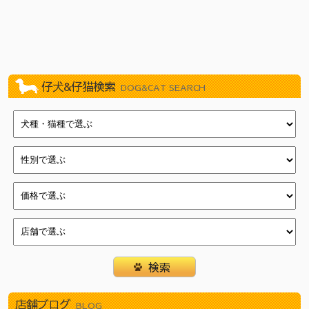
2026/07/11
新しく１１頭やってきました！（イオン葛西店）
2026/07/11
新しく１１頭やってきました！（新浦安店）
2026/07/03
新しく８頭やってきました！（津田沼店）
2026/07/03
新しく９頭やってきました！（イオン葛西店）
2026/07/03
新しく８頭やってきました！（新浦安店）
仔犬&仔猫検索
DOG&CAT SEARCH
2026/06/27
新しく１１頭やってきました！（武蔵狭山店）
2026/06/27
新しく８頭やってきました！（瑞江店）
2026/06/27
新しく８頭やってきました！（新浦安店）
2026/06/20
新しく８頭やってきました！（武蔵狭山店）
2026/06/20
新しく８頭やってきました！（瑞江店）
2026/06/20
新しく１５頭やってきました！（新浦安店）
2026/06/13
新しく７頭やってきました！（津田沼店）
2026/06/13
新しく７頭やってきました！（イオン葛西店）
2026/06/13
新しく１１頭やってきました！（瑞江店）
2026/06/06
新しく６頭やってきました！（津田沼店）
2026/06/06
新しく１２頭やってきました！（イオン葛西店）
店舗ブログ
2026/06/06
新しく１４頭やってきました！（瑞江店）
BLOG