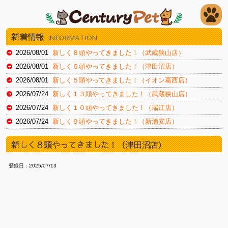
新着情報
INFORMATION
2026/08/01
新しく８頭やってきました！（武蔵狭山店）
2026/08/01
新しく６頭やってきました！（津田沼店）
2026/08/01
新しく５頭やってきました！（イオン葛西店）
2026/07/24
新しく１３頭やってきました！（武蔵狭山店）
2026/07/24
新しく１０頭やってきました！（瑞江店）
2026/07/24
新しく９頭やってきました！（新浦安店）
2026/07/18
新しく８頭やってきました！（武蔵狭山店）
新しく８頭やってきました！（津田沼店）
2026/07/18
新しく８頭やってきました！（津田沼店）
2026/07/18
新しく１４頭やってきました！（瑞江店）
登録日：2025/07/13
2026/07/11
新しく８頭やってきました！（津田沼店）
2026/07/11
新しく１１頭やってきました！（イオン葛西店）
2026/07/11
新しく１１頭やってきました！（新浦安店）
2026/07/03
新しく８頭やってきました！（津田沼店）