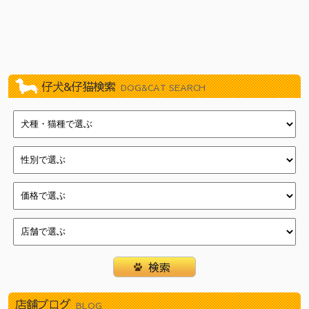
2026/07/11
新しく１１頭やってきました！（イオン葛西店）
2026/07/11
新しく１１頭やってきました！（新浦安店）
2026/07/03
新しく８頭やってきました！（津田沼店）
2026/07/03
新しく９頭やってきました！（イオン葛西店）
2026/07/03
新しく８頭やってきました！（新浦安店）
仔犬&仔猫検索
DOG&CAT SEARCH
2026/06/27
新しく１１頭やってきました！（武蔵狭山店）
2026/06/27
新しく８頭やってきました！（瑞江店）
2026/06/27
新しく８頭やってきました！（新浦安店）
2026/06/20
新しく８頭やってきました！（武蔵狭山店）
2026/06/20
新しく８頭やってきました！（瑞江店）
2026/06/20
新しく１５頭やってきました！（新浦安店）
2026/06/13
新しく７頭やってきました！（津田沼店）
2026/06/13
新しく７頭やってきました！（イオン葛西店）
2026/06/13
新しく１１頭やってきました！（瑞江店）
2026/06/06
新しく６頭やってきました！（津田沼店）
2026/06/06
新しく１２頭やってきました！（イオン葛西店）
店舗ブログ
2026/06/06
新しく１４頭やってきました！（瑞江店）
BLOG