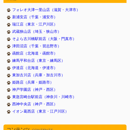
2026/05/30
新しく１１頭やってきました！（武蔵狭山店）
フォレオ大津一里山店（滋賀・大津市）
2026/05/30
新しく１１頭やってきました！（津田沼店）
新浦安店（千葉・浦安市）
2026/05/30
新しく１２頭やってきました！（瑞江店）
瑞江店（東京・江戸川区）
2026/05/23
新しく１１頭やってきました！（武蔵狭山店）
武蔵狭山店（埼玉・狭山市）
2026/05/23
新しく８頭やってきました！（津田沼店）
そよら古川橋駅前店（大阪・門真市）
2026/05/23
新しく７頭やってきました！（イオン葛西店）
津田沼店（千葉・習志野市）
2026/05/16
新しく１１頭やってきました！（武蔵狭山店）
函館店（北海道・函館市）
2026/05/16
新しく６頭やってきました！（津田沼店）
練馬平和台店（東京・練馬区）
2026/05/16
伊達店（北海道・伊達市）
新しく７頭やってきました！（イオン葛西店）
東加古川店（兵庫・加古川市）
2026/05/09
新しく７頭やってきました！（武蔵狭山店）
姫路店（兵庫・姫路市）
2026/05/09
新しく８頭やってきました！（新浦安店）
神戸学園店（神戸・西区）
2026/05/09
新しく８頭やってきました！（イオン葛西店）
東急宮崎台駅前店（神奈川・川崎市）
2026/05/02
新しく９頭やってきました！（武蔵狭山店）
西神中央店（神戸・西区）
2026/05/02
新しく９頭やってきました！（瑞江店）
イオン葛西店（東京・江戸川区）
2026/05/02
新しく５頭やってきました！（新浦安店）
2026/04/26
新しく９頭やってきました！（武蔵狭山店）
コンテンツ