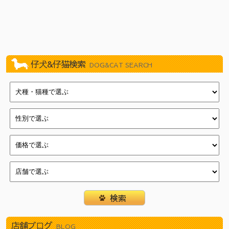
2026/07/03
新しく９頭やってきました！（イオン葛西店）
2026/07/03
新しく８頭やってきました！（新浦安店）
2026/06/27
新しく１１頭やってきました！（武蔵狭山店）
2026/06/27
新しく８頭やってきました！（瑞江店）
2026/06/27
新しく８頭やってきました！（新浦安店）
仔犬&仔猫検索
DOG&CAT SEARCH
2026/06/20
新しく８頭やってきました！（武蔵狭山店）
2026/06/20
新しく８頭やってきました！（瑞江店）
2026/06/20
新しく１５頭やってきました！（新浦安店）
2026/06/13
新しく７頭やってきました！（津田沼店）
2026/06/13
新しく７頭やってきました！（イオン葛西店）
2026/06/13
新しく１１頭やってきました！（瑞江店）
2026/06/06
新しく６頭やってきました！（津田沼店）
2026/06/06
新しく１２頭やってきました！（イオン葛西店）
2026/06/06
新しく１４頭やってきました！（瑞江店）
2026/05/30
新しく１１頭やってきました！（武蔵狭山店）
2026/05/30
新しく１１頭やってきました！（津田沼店）
店舗ブログ
2026/05/30
新しく１２頭やってきました！（瑞江店）
BLOG