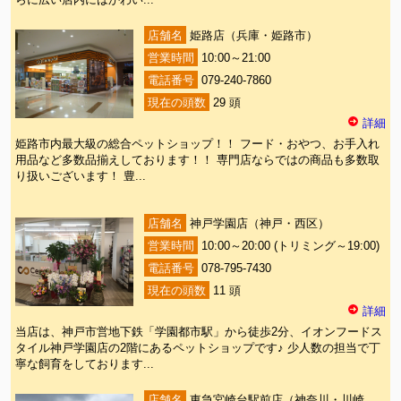
らに広い店内にはかわい...
店舗名
姫路店（兵庫・姫路市）
営業時間
10:00～21:00
電話番号
079-240-7860
現在の頭数
29 頭
詳細
姫路市内最大級の総合ペットショップ！！ フード・おやつ、お手入れ
用品など多数品揃えしております！！ 専門店ならではの商品も多数取
り扱いございます！ 豊...
店舗名
神戸学園店（神戸・西区）
営業時間
10:00～20:00 (トリミング～19:00)
電話番号
078-795-7430
現在の頭数
11 頭
詳細
当店は、神戸市営地下鉄「学園都市駅」から徒歩2分、イオンフードス
タイル神戸学園店の2階にあるペットショップです♪ 少人数の担当で丁
寧な飼育をしております...
店舗名
東急宮崎台駅前店（神奈川・川崎