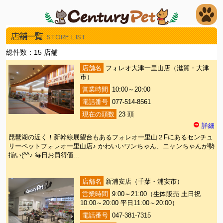
店舗一覧
STORE LIST
総件数：15 店舗
店舗名
フォレオ大津一里山店（滋賀・大津
市）
営業時間
10:00～20:00
電話番号
077-514-8561
現在の頭数
23 頭
詳細
琵琶湖の近く！新幹線展望台もあるフォレオ一里山２Fにあるセンチュ
リーペットフォレオ一里山店♪ かわいいワンちゃん、ニャンちゃんが勢
揃い(^^♪ 毎日お買得価...
店舗名
新浦安店（千葉・浦安市）
営業時間
9:00～21:00（生体販売 土日祝
10:00～20:00 平日11:00～20:00）
電話番号
047-381-7315