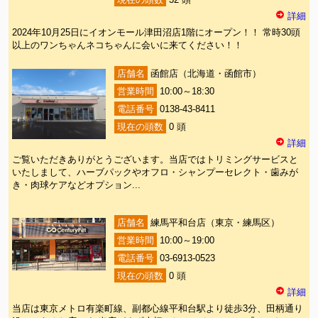
現在の頭数
32 頭
詳細
2024年10月25日にイオンモール津田沼店1階にオープン！！ 常時30頭
以上のワンちゃんネコちゃんに会いに来てください！！
店舗名
函館店（北海道・函館市）
営業時間
10:00～18:30
電話番号
0138-43-8411
現在の頭数
0 頭
詳細
ご覧いただきありがとうございます。当店ではトリミングサービスと
いたしまして、ハーブパックやオフロ・シャンプーセレクト・歯みが
き・肉球ケアなどオプション...
店舗名
練馬平和台店（東京・練馬区）
営業時間
10:00～19:00
電話番号
03-6913-0523
現在の頭数
0 頭
詳細
当店は東京メトロ有楽町線、副都心線平和台駅より徒歩3分、田柄通り