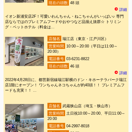
現在の頭数
48 頭
詳細
イオン新浦安店2F！可愛いわんちゃん・ねこちゃんがいっぱい♪ 専門
店ならではのプレミアムフードやおやつなど品揃え抜群☆ トリミン
グ・ペットホテル（料金は...
店舗名
瑞江店（東京・江戸川区）
営業時間
10:00～20:00（平日は11:00～
20:00）
電話番号
03-6231-8822
現在の頭数
46 頭
詳細
2022年4月28日に、都営新宿線瑞江駅横のドン・キホーテラパーク瑞江
店1階にオープン！ ワンちゃんネコちゃんが約40頭！！ プレミアムフ
ードも充実！！ ...
店舗名
武蔵狭山店（埼玉・狭山市）
営業時間
土日祝10:00～20:00、平日11:00～
20:00
電話番号
04-2997-8018