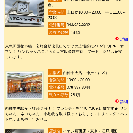
市）
営業時間
土日祝10:00～20:00、平日11:00～
20:00
電話番号
044-982-9902
現在の頭数
18 頭
詳細
東急田園都市線 宮崎台駅改札出てすぐの広場前に2019年7月26日オー
プン！ ワンちゃんネコちゃんは常時多数在籍、フード、商品も充実し
ています。
店舗名
西神中央店（神戸・西区）
営業時間
10:00～20:00
電話番号
078-997-8044
現在の頭数
28 頭
詳細
西神中央駅から徒歩２分！！ プレンティ専門店にある店舗です★ ワン
ちゃん、ネコちゃん、小動物を取り扱っております♪ トリミング・ペッ
トホテルもやっており...
店舗名
イオン葛西店（東京・江戸川区）