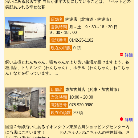
沿いにあるお店です 当店がまず大切にしていることは、『ペットとの
笑顔あふれる幸せな暮...
店舗名
伊達店（北海道・伊達市）
営業時間
月～土 9：30～18：30 日
9：30～18：00
電話番号
0142-25-1102
現在の頭数
0 頭
詳細
飼い主様とわんちゃん、猫ちゃんがより良い生活が築けますよう、各
種用品、トリミング（わんちゃん）、ホテル（わんちゃん、ねこちゃ
ん）などを行っています。 ...
店舗名
東加古川店（兵庫・加古川市）
営業時間
10:00～20:00
電話番号
078-920-9980
現在の頭数
20 頭
詳細
国道２号線沿いにあるイオンタウン東加古川ショッピングセンター内
に当店はございます！ わんちゃん･ねこちゃんの生体販売、さ