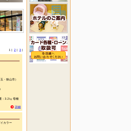
1
|
2
|
3
|
玉・狭山市）
)
：3.2㎏ 母種
詳細
イカラー