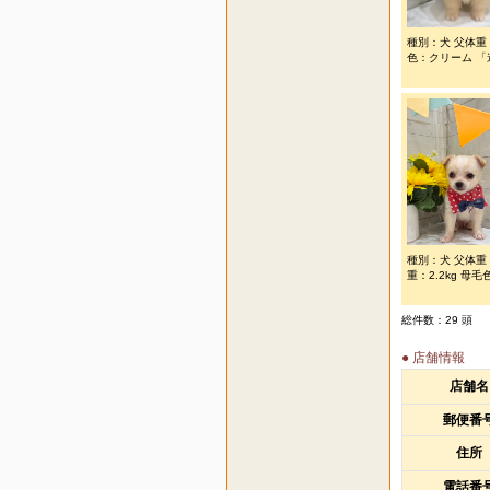
種別：犬 父体重：
色：クリーム 「遺
種別：犬 父体重
重：2.2kg 母
総件数：29 頭
● 店舗情報
店舗名
郵便番
住所
電話番