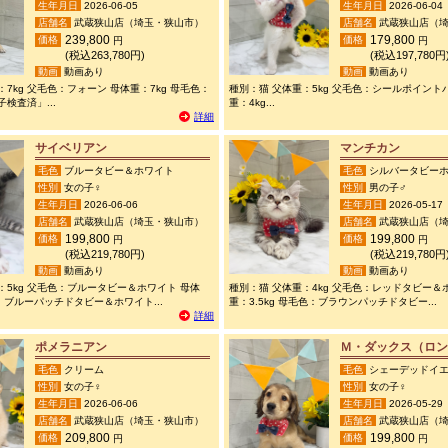
生年月日
2026-06-05
生年月日
2026-06-04
店舗名
武蔵狭山店（埼玉・狭山市）
店舗名
武蔵狭山店（埼
239,800
179,800
価格
価格
円
円
(税込263,780円)
(税込197,780円
動画
動画あり
動画
動画あり
7kg 父毛色：フォーン 母体重：7kg 母毛色：
種別：猫 父体重：5kg 父毛色：シールポイント
検査済」...
重：4kg...
詳細
サイベリアン
マンチカン
毛色
ブルータビー＆ホワイト
毛色
シルバータビー
性別
女の子♀
性別
男の子♂
生年月日
2026-06-06
生年月日
2026-05-17
店舗名
武蔵狭山店（埼玉・狭山市）
店舗名
武蔵狭山店（埼
199,800
199,800
価格
価格
円
円
(税込219,780円)
(税込219,780円
動画
動画あり
動画
動画あり
：5kg 父毛色：ブルータビー＆ホワイト 母体
種別：猫 父体重：4kg 父毛色：レッドタビー＆
色：ブルーパッチドタビー＆ホワイト...
重：3.5kg 母毛色：ブラウンパッチドタビー...
詳細
ポメラニアン
Ｍ・ダックス（ロン
毛色
クリーム
毛色
シェーデッドイ
性別
女の子♀
性別
女の子♀
生年月日
2026-06-06
生年月日
2026-05-29
店舗名
武蔵狭山店（埼玉・狭山市）
店舗名
武蔵狭山店（埼
209,800
199,800
価格
価格
円
円