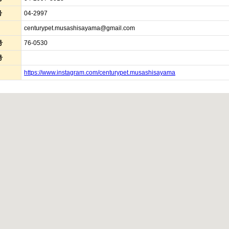
号
04-2997
centurypet.musashisayama@gmail.com
号
76-0530
号
https://www.instagram.com/centurypet.musashisayama