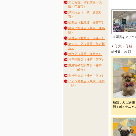
そよら古川橋駅前店（大
阪・門真市）
津田沼店（千葉・習志野
市）
函館店（北海道・函館市）
練馬平和台店（東京・練馬
区）
※写真をクリッ
伊達店（北海道・伊達市）
東加古川店（兵庫・加古川
● 仔犬・仔猫
市）
総件数：29 頭
姫路店（兵庫・姫路市）
神戸学園店（神戸・西区）
東急宮崎台駅前店（神奈
川・川崎市）
西神中央店（神戸・西区）
イオン葛西店（東京・江戸
川区）
種別：犬 父体重
類：ポメラニアン