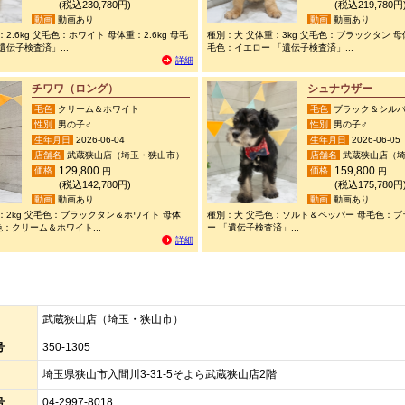
(税込230,780円)
(税込219,780円
動画
動画あり
動画
動画あり
2.6kg 父毛色：ホワイト 母体重：2.6kg 母毛
種別：犬 父体重：3kg 父毛色：ブラックタン 母体
伝子検査済」...
毛色：イエロー 「遺伝子検査済」...
詳細
チワワ（ロング）
シュナウザー
毛色
クリーム＆ホワイト
毛色
ブラック＆シル
性別
男の子♂
性別
男の子♂
生年月日
2026-06-04
生年月日
2026-06-05
店舗名
武蔵狭山店（埼玉・狭山市）
店舗名
武蔵狭山店（埼
129,800
159,800
価格
価格
円
円
(税込142,780円)
(税込175,780円
動画
動画あり
動画
動画あり
：2kg 父毛色：ブラックタン＆ホワイト 母体
種別：犬 父毛色：ソルト＆ペッパー 母毛色：
毛色：クリーム＆ホワイト...
ー 「遺伝子検査済」...
詳細
武蔵狭山店（埼玉・狭山市）
号
350-1305
埼玉県狭山市入間川3-31-5そよら武蔵狭山店2階
号
04-2997-8018