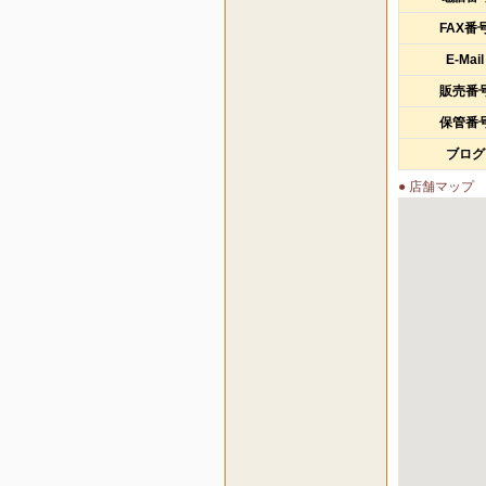
FAX番
E-Mail
販売番
保管番
ブログ
● 店舗マップ