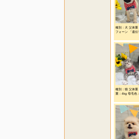
種別：犬 父体重：
フォーン 「遺伝子
種別：猫 父体重
重：4kg 母毛