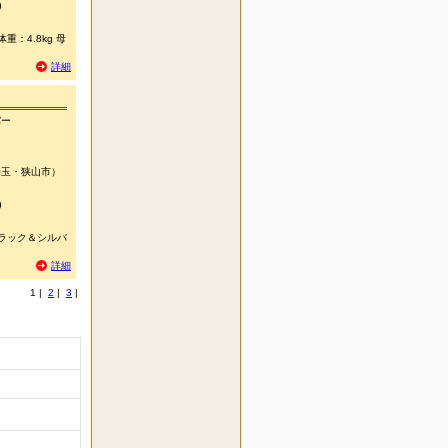
)
重：4.8kg 母
詳細
バー
玉・狭山市）
)
ブラック＆シルバ
詳細
1
|
2
|
3
|