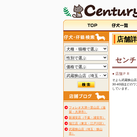
店舗詳
センチ
● 店舗ＰＲ
そよら武蔵狭山店2
30-40頭ほど
しています。
フォレオ大津一里山店（滋
賀・大津市）
新浦安店（千葉・浦安市）
瑞江店（東京・江戸川区）
武蔵狭山店（埼玉・狭山
市）