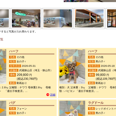
クすると写真が入れ替わります。
一覧
ハーフ
ハーフ
毛色
その他
毛色
その他
性別
女の子♀
性別
男の子♂
生年月日
2026-05-31
生年月日
2026-05-18
店舗名
武蔵狭山店（埼玉・狭山市）
店舗名
武蔵狭山店（埼
209,800
99,800
価格
価格
円
円
(税込230,780円)
(税込109,780円
動画
動画あり
動画
動画あり
：2.8㎏ 父種類：チワワ 母体重2.8㎏ 母種
種別：犬 父体重：3㎏ 父種類：チワワ 母体重
 「遺伝子検査済」...
類：パピヨン 「遺伝子検査済」...
詳細
パグ
ラグドール
毛色
フォーン
毛色
レッドポイントバ
性別
女の子♀
性別
男の子♂