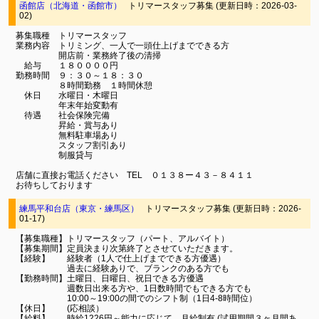
函館店（北海道・函館市）
トリマースタッフ募集 (更新日時：2026-03-
02)
募集職種 トリマースタッフ
業務内容 トリミング、一人で一頭仕上げまでできる方
開店前・業務終了後の清掃
給与 １８００００円
勤務時間 ９：３０～１８：３０
８時間勤務 １時間休憩
休日 水曜日・木曜日
年末年始変動有
待遇 社会保険完備
昇給・賞与あり
無料駐車場あり
スタッフ割引あり
制服貸与
店舗に直接お電話ください TEL ０１３８ー４３－８４１１
お待ちしております
練馬平和台店（東京・練馬区）
トリマースタッフ募集 (更新日時：2026-
01-17)
【募集職種】トリマースタッフ（パート、アルバイト）
【募集期間】定員決まり次第終了とさせていただきます。
【経験】 経験者（1人で仕上げまでできる方優遇）
過去に経験ありで、ブランクのある方でも
【勤務時間】土曜日、日曜日、祝日できる方優遇
週数日出来る方や、1日数時間でもできる方でも
10:00～19:00の間でのシフト制（1日4-8時間位）
【休日】 (応相談）
【給料】 時給1226円～能力に応じて、月給制有 (試用期間３ヶ月間あ