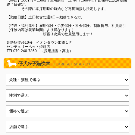
【時給】1001円～1500円 試用期間：1か月（160時間）面接時に試用期間
終了日確定。
その際に本採用時の時給など再度面接し決定します。
【勤務日数】土日祝含む週3日～勤務できる方。
【待遇・福利厚生】雇用保険・労災保険・社会保険、制服貸与、社員割引
（保険内容は就業時間により異なります）
頑張り次第で社員登用します！
姫路駅徒歩10分 イオンタウン姫路１Ｆ
センチュリーペット姫路店
TEL079-240-7860 （採用担当：高山）
仔犬&仔猫検索
DOG&CAT SEARCH