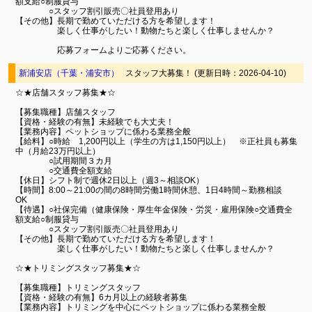
額支給○制服貸与
○スタッフ割引販売〇社員登用あり
【その他】長期で勤めていただける方を希望します！
楽しく仕事がしたい！動物たちと楽しく仕事しませんか？
応募フォームよりご応募ください。
新浦安店（千葉・浦安市）
スタッフ大募集！ (更新日時：2026-04-10)
☆★店舗スタッフ募集★☆
【募集職種】店舗スタッフ
【資格・経験の有無】未経験でも大丈夫！
【業務内容】ペットショップに係わる業務全般
【給料】○時給 1,200円以上（学生の方は1,150円以上） ※正社員も募集
中（月給23万円以上）
○試用期間３カ月
○交通費全額支給
【休日】シフト制で週休2日以上（週3～相談OK）
【時間】8:00～21:00の間の8時間労働1時間休憩、1日4時間～勤務相談
OK
【待遇】○社保完備（健康保険・厚生年金保険・労災・雇用保険○交通費全
額支給○制服貸与
○スタッフ割引販売〇社員登用あり
【その他】長期で勤めていただける方を希望します！
楽しく仕事がしたい！動物たちと楽しく仕事しませんか？
☆★トリミングスタッフ募集★☆
【募集職種】トリミングスタッフ
【資格・経験の有無】6カ月以上の経験者募集
【業務内容】トリミングを中心にペットショップに係わる業務全般