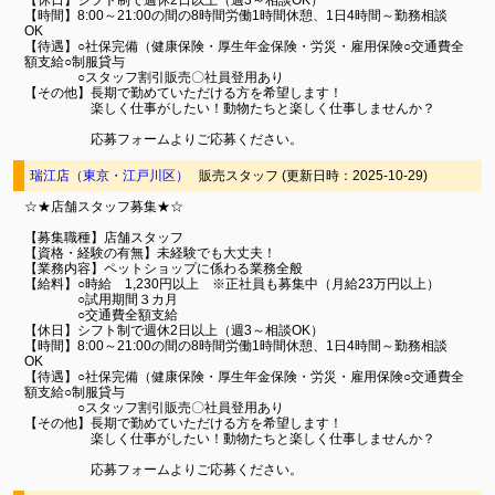
【休日】シフト制で週休2日以上（週3～相談OK）
【時間】8:00～21:00の間の8時間労働1時間休憩、1日4時間～勤務相談
OK
【待遇】○社保完備（健康保険・厚生年金保険・労災・雇用保険○交通費全
額支給○制服貸与
○スタッフ割引販売〇社員登用あり
【その他】長期で勤めていただける方を希望します！
楽しく仕事がしたい！動物たちと楽しく仕事しませんか？
応募フォームよりご応募ください。
瑞江店（東京・江戸川区）
販売スタッフ (更新日時：2025-10-29)
☆★店舗スタッフ募集★☆
【募集職種】店舗スタッフ
【資格・経験の有無】未経験でも大丈夫！
【業務内容】ペットショップに係わる業務全般
【給料】○時給 1,230円以上 ※正社員も募集中（月給23万円以上）
○試用期間３カ月
○交通費全額支給
【休日】シフト制で週休2日以上（週3～相談OK）
【時間】8:00～21:00の間の8時間労働1時間休憩、1日4時間～勤務相談
OK
【待遇】○社保完備（健康保険・厚生年金保険・労災・雇用保険○交通費全
額支給○制服貸与
○スタッフ割引販売〇社員登用あり
【その他】長期で勤めていただける方を希望します！
楽しく仕事がしたい！動物たちと楽しく仕事しませんか？
応募フォームよりご応募ください。