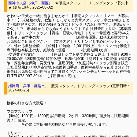
西神中央店（神戸・西区）
★販売スタッフ・トリミングスタッフ募集中
★ (更新日時：2025-08-02)
かわいい子犬と一緒に働きませんか？ 【販売スタッフ＆トリマー、大募集
中！！】 未経験の方、歓迎！ しっかりと先輩スタッフが丁寧にお教えしま
す♪ 動物好きな方、接客が好きな方にもピッタリのお仕事です。 週3日から
OKなので、未経験からでも始めやすいシフトです 社員登用あり◎ 【募集職
種】トリミングスタッフ 【資格・経験の有無】トリマー希望者は専門学校
卒業者、在学中の方 （経験者優遇、勤務未経験の方も
お気軽にご応募ください） 【業務内容】トリミングを中心にペットショッ
プに係わる業務全般 【給料】〇時給 1,001円以上 ※トリマーは動物系
専門学校卒以上の方、経験者は優遇 ○試用期間3カ月
○交通費全額支給 【休日】シフト制で週休２日以上 【時間】9:00～
20:00の間の8時間労働1時間休憩、勤務相談OK 【待遇】○社保完備（健康保
険・厚生年金保険・労災保険・雇用保険）○制服貸与○スタッフ割引き販売
〇社員登用あり 神戸市営地下鉄西神山手線、西神中央駅から徒歩２分☆ 詳
細等はお気軽に採用担当までご連絡ください♪ センチュリーペット西神中央
店 TEL078-997-8044 （採用担当：高山）
姫路店（兵庫・姫路市）
販売スタッフ、トリミングスタッフ (更新日時：
2024-08-26)
接客の好きな方大歓迎！
フロアスタッフ
【時給】1001円～1300円 試用期間：2か月（320時間）面接時に試用期間
終了日確定。
その際に本採用時の時給など再度面接し決定します。
トリマー