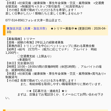
【待遇】○社保完備（健康保険・厚生年金保険・労災・雇用保険 ○交通費
全額支給 ○制服貸与 ○スタッフ割引販売 〇社員登用あり
【その他】長期で勤めていただける方を希望します！
楽しく仕事がしたい！動物たちと楽しく仕事しませんか？
077-514-8561フォレオ大津一里山店まで。
東加古川店（兵庫・加古川市）
★トリマー募集中★ (更新日時：2026-04-
10)
【募集職種】トリマー
【資格・経験の有無】2年以上の経験者募集
【業務内容】トリミングを中心にペットショップに係わる業務全般
【給料】○給与 22万円～（能力に応じてＵＰ） アルバイト 時給
1,200円～
〇交通費支給（上限あり）
○車通勤可
【休日】完全週休2日
【時間】10:00～19:00の間の実働8時間（休憩1時間）、アルバイトの場
合、就業時間応相談
【待遇】○社保完備（健康保険・厚生年金保険・労災・雇用保険○賞与あり○
制服貸与
【その他】長期で勤めていただける方を希望します！
また、有給休暇を取得しやすい職場環境作りに努めています。
☆★【応募方法・連絡先】★☆
まずは、店舗までお電話頂くか、Ｅメールにてお問い合わせ下さ
い。