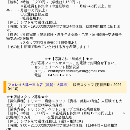
【給料】○時給 1,200円～（学生は1,150円～）
※正社員も募集中（中途経験者・・・月給24万円以上、新
卒・・・月給22万円以上）
〇交通費全額支給
○社員登用あり
【休日】シフト制で週休2日以上
【時間】9:30～19:30の間の8時間労働1時間休憩、就業時間相談に応じま
す。
【待遇】○社保完備（健康保険・厚生年金保険・労災・雇用保険○交通費全
額支給○制服貸与
○スタッフ割引き販売〇社員登用あり
【その他】長期で勤めていただける方を希望します！
☆★【応募方法・連絡先】★☆
先ず応募フォームかメール、お電話でお問合せ下さい。
センチュリーペット新浦安店
メール centurypet.shinurayasu@gmail.com
電話 047-381-7315
フォレオ大津一里山店（滋賀・大津市）
販売スタッフ (更新日時：2026-
04-10)
☆★店舗スタッフ募集★☆
【募集職種】トリマー、店舗スタッフ 【資格・経験の有無】未経験でも大
丈夫！（トリマーは動物学校出身者）
【業務内容】トリミング、ペットショップに係わる業務全般
【給料】○時給 1,080円～ ※正社員も募集中（月給19.5万円以上） ○
試用期間３カ月 ○交通費全額支給
【休日】シフト制で週休2日以上（週3～相談OK）
【時間】9:00～21:00の間の8時間労働1時間休憩、1日4時間～勤務相談
OK