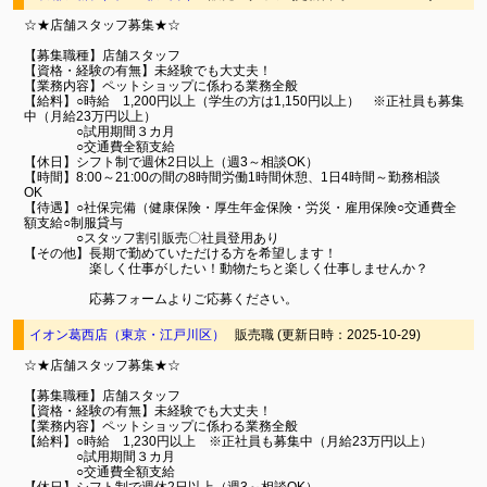
☆★店舗スタッフ募集★☆
【募集職種】店舗スタッフ
【資格・経験の有無】未経験でも大丈夫！
【業務内容】ペットショップに係わる業務全般
【給料】○時給 1,200円以上（学生の方は1,150円以上） ※正社員も募集
中（月給23万円以上）
○試用期間３カ月
○交通費全額支給
【休日】シフト制で週休2日以上（週3～相談OK）
【時間】8:00～21:00の間の8時間労働1時間休憩、1日4時間～勤務相談
OK
【待遇】○社保完備（健康保険・厚生年金保険・労災・雇用保険○交通費全
額支給○制服貸与
○スタッフ割引販売〇社員登用あり
【その他】長期で勤めていただける方を希望します！
楽しく仕事がしたい！動物たちと楽しく仕事しませんか？
応募フォームよりご応募ください。
イオン葛西店（東京・江戸川区）
販売職 (更新日時：2025-10-29)
☆★店舗スタッフ募集★☆
【募集職種】店舗スタッフ
【資格・経験の有無】未経験でも大丈夫！
【業務内容】ペットショップに係わる業務全般
【給料】○時給 1,230円以上 ※正社員も募集中（月給23万円以上）
○試用期間３カ月
○交通費全額支給