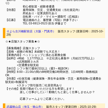
り)
初心者歓迎・経験者優遇
【待遇】 雇用保険、労災 、交通費支給（当社規定内）
昇給あり・従業員割引あり
自転車・バイク・マイカー通勤可（応相談）
【応募】 電話連絡の上、履歴書（写貼）持参下さい
TEL 03-6913-0523 担当 伊藤まで
そよら古川橋駅前店（大阪・門真市）
販売スタッフ (更新日時：2025-10-
29)
☆★店舗スタッフ募集★☆
【募集職種】店舗スタッフ
【資格・経験の有無】未経験でも大丈夫！
【業務内容】ペットショップに係わる業務全般
【給料】○時給 1,177円以上 ※正社員も募集中（月給22万円以上）
○試用期間３カ月
○交通費全額支給
【休日】シフト制で週休2日以上（週3～相談OK）
【時間】8:00～21:00の間の8時間労働1時間休憩、1日4時間～勤務相談
OK
【待遇】○社保完備（健康保険・厚生年金保険・労災・雇用保険○交通費全
額支給○制服貸与
○スタッフ割引販売〇社員登用あり
【その他】長期で勤めていただける方を希望します！
楽しく仕事がしたい！動物たちと楽しく仕事しませんか？
応募フォームよりご応募ください。
武蔵狭山店（埼玉・狭山市）
販売スタッフ (更新日時：2025-10-29)