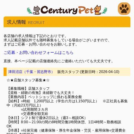
求人情報
RECRUIT
各店舗の求人情報は下記のとおりです。
求人記載店舗以外でも随時募集をしている場合がございますので、
まずはご応募・お問い合わせをお願いします。
ご応募・お問い合わせフォームはこちら
直接、本ページ記載の店舗連絡先にご連絡いただいても大丈夫です。
津田沼店（千葉・習志野市）
販売スタッフ (更新日時：2026-04-10)
☆★店舗スタッフ募集★☆
【募集職種】店舗スタッフ
【資格・経験の有無】未経験でも大丈夫！
【業務内容】ペットショップに係わる業務全般
【給料】○時給 1,200円以上（学生の方は1,150円以上） ※正社員も募集
中（月給23万円以上）
○試用期間３カ月
○交通費全額支給
【休日】シフト制で週休2日以上（週3～相談OK）
【時間】8:00～21:00の間の8時間労働1時間休憩、1日4時間～勤務相談
OK
【待遇】○社保完備（健康保険・厚生年金保険・労災・雇用保険○交通費全