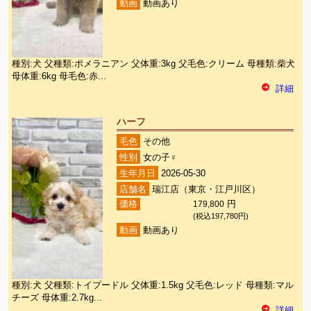
動画
動画あり
種別:犬 父種類:ポメラニアン 父体重:3kg 父毛色:クリーム 母種類:柴犬
母体重:6kg 母毛色:赤...
詳細
ハーフ
毛色
その他
性別
女の子♀
生年月日
2026-05-30
店舗名
瑞江店（東京・江戸川区）
価格
179,800
円
(税込197,780円)
動画
動画あり
種別:犬 父種類:トイプードル 父体重:1.5kg 父毛色:レッド 母種類:マル
チーズ 母体重:2.7kg...
詳細