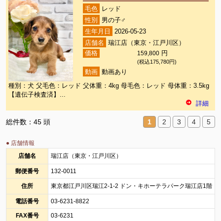
毛色
レッド
性別
男の子♂
生年月日
2026-05-23
店舗名
瑞江店（東京・江戸川区）
価格
159,800
円
(税込175,780円)
動画
動画あり
種別：犬 父毛色：レッド 父体重：4kg 母毛色：レッド 母体重：3.5kg
【遺伝子検査済】...
詳細
総件数：45 頭
1
2
3
4
5
● 店舗情報
店舗名
瑞江店（東京・江戸川区）
郵便番号
132-0011
住所
東京都江戸川区瑞江2-1-2 ドン・キホーテラパーク瑞江店1階
電話番号
03-6231-8822
FAX番号
03-6231