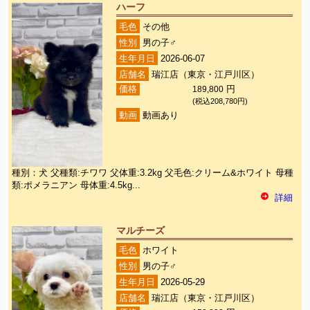
ハーフ
毛色
その他
性別
男の子♂
生年月日
2026-06-07
店舗名
瑞江店（東京・江戸川区）
価格
189,800
円
(税込208,780円)
動画
動画あり
種別：犬 父種類:チワワ 父体重:3.2kg 父毛色:クリーム&ホワイト 母種
類:ポメラニアン 母体重:4.5kg...
詳細
マルチーズ
毛色
ホワイト
性別
男の子♂
生年月日
2026-05-29
店舗名
瑞江店（東京・江戸川区）