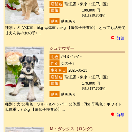
店舗名
瑞江店（東京・江戸川区）
価格
199,800
円
(税込219,780円)
動画
動画あり
種別：犬 父体重：5kg 母体重：5kg 【遺伝子検査済】 とっても活発で
甘えん坊の女の子♪...
詳細
シュナウザー
毛色
ｿﾙﾄ&ﾍﾟｯﾊﾟｰ
性別
女の子♀
生年月日
2026-05-23
店舗名
瑞江店（東京・江戸川区）
価格
179,800
円
(税込197,780円)
動画
動画あり
種別：犬 父毛色：ソルト＆ペッパー 父体重：7kg 母毛色：ホワイト
母体重：7.2kg 【遺伝子検査済】...
詳細
Ｍ・ダックス（ロング）