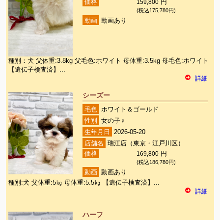
価格
159,800
円
(税込175,780円)
動画
動画あり
種別：犬 父体重:3.8kg 父毛色:ホワイト 母体重:3.5kg 母毛色:ホワイト
【遺伝子検査済】...
詳細
シーズー
毛色
ホワイト＆ゴールド
性別
女の子♀
生年月日
2026-05-20
店舗名
瑞江店（東京・江戸川区）
価格
169,800
円
(税込186,780円)
動画
動画あり
種別:犬 父体重:5㎏ 母体重:5.5㎏ 【遺伝子検査済】...
詳細
ハーフ