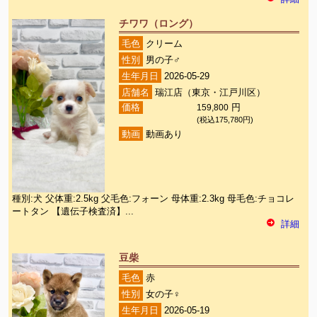
チワワ（ロング）
毛色
クリーム
性別
男の子♂
生年月日
2026-05-29
店舗名
瑞江店（東京・江戸川区）
価格
159,800
円
(税込175,780円)
動画
動画あり
種別:犬 父体重:2.5kg 父毛色:フォーン 母体重:2.3kg 母毛色:チョコレ
ートタン 【遺伝子検査済】...
詳細
豆柴
毛色
赤
性別
女の子♀
生年月日
2026-05-19