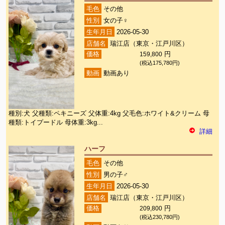
毛色
その他
性別
女の子♀
生年月日
2026-05-30
店舗名
瑞江店（東京・江戸川区）
価格
159,800
円
(税込175,780円)
動画
動画あり
種別:犬 父種類:ペキニーズ 父体重:4kg 父毛色:ホワイト&クリーム 母
種類:トイプードル 母体重:3kg...
詳細
ハーフ
毛色
その他
性別
男の子♂
生年月日
2026-05-30
店舗名
瑞江店（東京・江戸川区）
価格
209,800
円
(税込230,780円)