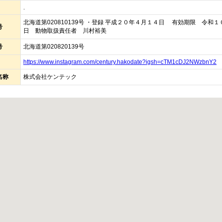
.
北海道第020810139号 ・登録 平成２０年４月１４日 有効期限 令和
号
日 動物取扱責任者 川村裕美
号
北海道第020820139号
https://www.instagram.com/century.hakodate?igsh=cTM1cDJ2NWzbnY2
名称
株式会社ケンテック