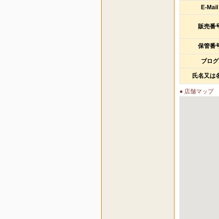
E-Mail
販売番
保管番
ブログ
氏名又は
● 店舗マップ