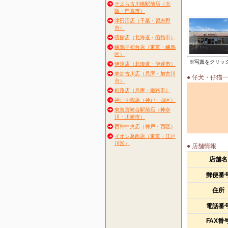
そよら古川橋駅前店（大
阪・門真市）
津田沼店（千葉・習志野
市）
函館店（北海道・函館市）
練馬平和台店（東京・練馬
区）
※写真をクリッ
伊達店（北海道・伊達市）
東加古川店（兵庫・加古川
● 仔犬・仔猫
市）
姫路店（兵庫・姫路市）
神戸学園店（神戸・西区）
東急宮崎台駅前店（神奈
川・川崎市）
西神中央店（神戸・西区）
イオン葛西店（東京・江戸
川区）
● 店舗情報
店舗名
郵便番
住所
電話番
FAX番