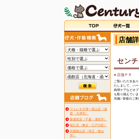
店舗詳
センチ
● 店舗ＰＲ
ご覧いただきあり
たしまして、ハー
肉球ケアなどオプ
も取り揃えていま
完備♪ 皆様のご
フォレオ大津一里山店（滋
賀・大津市）
新浦安店（千葉・浦安市）
瑞江店（東京・江戸川区）
武蔵狭山店（埼玉・狭山
市）