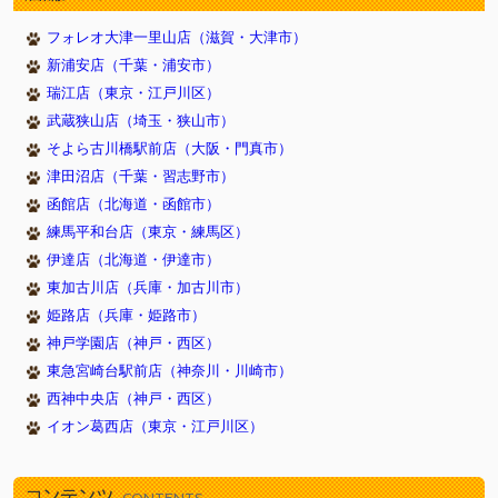
2026/05/23
新しく１１頭やってきました！（武蔵狭山店）
フォレオ大津一里山店（滋賀・大津市）
2026/05/23
新しく８頭やってきました！（津田沼店）
新浦安店（千葉・浦安市）
2026/05/23
新しく７頭やってきました！（イオン葛西店）
瑞江店（東京・江戸川区）
2026/05/16
新しく１１頭やってきました！（武蔵狭山店）
武蔵狭山店（埼玉・狭山市）
2026/05/16
新しく６頭やってきました！（津田沼店）
そよら古川橋駅前店（大阪・門真市）
2026/05/16
新しく７頭やってきました！（イオン葛西店）
津田沼店（千葉・習志野市）
2026/05/09
新しく７頭やってきました！（武蔵狭山店）
函館店（北海道・函館市）
2026/05/09
新しく８頭やってきました！（新浦安店）
練馬平和台店（東京・練馬区）
2026/05/09
伊達店（北海道・伊達市）
新しく８頭やってきました！（イオン葛西店）
東加古川店（兵庫・加古川市）
2026/05/02
新しく９頭やってきました！（武蔵狭山店）
姫路店（兵庫・姫路市）
2026/05/02
新しく９頭やってきました！（瑞江店）
神戸学園店（神戸・西区）
2026/05/02
新しく５頭やってきました！（新浦安店）
東急宮崎台駅前店（神奈川・川崎市）
2026/04/26
新しく９頭やってきました！（武蔵狭山店）
西神中央店（神戸・西区）
2026/04/26
新しく６頭やってきました！（津田沼店）
イオン葛西店（東京・江戸川区）
2026/04/26
新しく７頭やってきました！（瑞江店）
2026/04/18
新しく１０頭やってきました！（武蔵狭山店）
コンテンツ