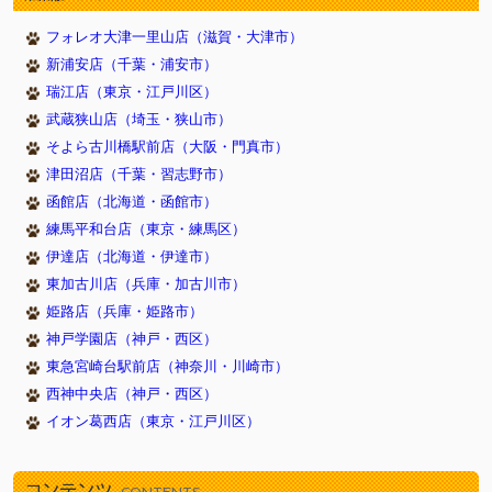
2026/05/23
新しく１１頭やってきました！（武蔵狭山店）
フォレオ大津一里山店（滋賀・大津市）
2026/05/23
新しく８頭やってきました！（津田沼店）
新浦安店（千葉・浦安市）
2026/05/23
新しく７頭やってきました！（イオン葛西店）
瑞江店（東京・江戸川区）
2026/05/16
新しく１１頭やってきました！（武蔵狭山店）
武蔵狭山店（埼玉・狭山市）
2026/05/16
新しく６頭やってきました！（津田沼店）
そよら古川橋駅前店（大阪・門真市）
2026/05/16
新しく７頭やってきました！（イオン葛西店）
津田沼店（千葉・習志野市）
2026/05/09
新しく７頭やってきました！（武蔵狭山店）
函館店（北海道・函館市）
2026/05/09
新しく８頭やってきました！（新浦安店）
練馬平和台店（東京・練馬区）
2026/05/09
伊達店（北海道・伊達市）
新しく８頭やってきました！（イオン葛西店）
東加古川店（兵庫・加古川市）
2026/05/02
新しく９頭やってきました！（武蔵狭山店）
姫路店（兵庫・姫路市）
2026/05/02
新しく９頭やってきました！（瑞江店）
神戸学園店（神戸・西区）
2026/05/02
新しく５頭やってきました！（新浦安店）
東急宮崎台駅前店（神奈川・川崎市）
2026/04/26
新しく９頭やってきました！（武蔵狭山店）
西神中央店（神戸・西区）
2026/04/26
新しく６頭やってきました！（津田沼店）
イオン葛西店（東京・江戸川区）
2026/04/26
新しく７頭やってきました！（瑞江店）
2026/04/18
新しく１０頭やってきました！（武蔵狭山店）
コンテンツ