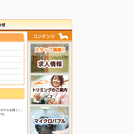
・ホテルを除く）。
)!。