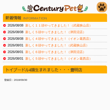
新着情報
INFORMATION
2026/08/08
新しく１１頭やってきました！（武蔵狭山店）
2026/08/08
新しく５頭やってきました！（津田沼店）
2026/08/08
新しく４頭やってきました！（イオン葛西店）
2026/08/01
新しく８頭やってきました！（武蔵狭山店）
2026/08/01
新しく６頭やってきました！（津田沼店）
2026/08/01
新しく５頭やってきました！（イオン葛西店）
2026/07/24
新しく１３頭やってきました！（武蔵狭山店）
トイプードル4頭生まれました・・・豊明店
2026/07/24
新しく１０頭やってきました！（瑞江店）
2026/07/24
新しく９頭やってきました！（新浦安店）
登録日：2018/09/30
2026/07/18
新しく８頭やってきました！（武蔵狭山店）
2026/07/18
新しく８頭やってきました！（津田沼店）
2026/07/18
新しく１４頭やってきました！（瑞江店）
2026/07/11
新しく８頭やってきました！（津田沼店）