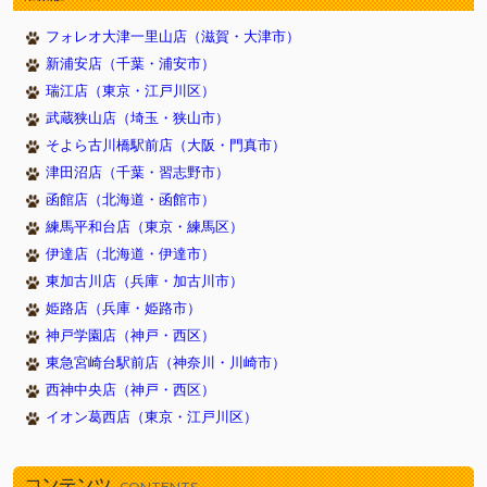
2026/05/23
新しく１１頭やってきました！（武蔵狭山店）
フォレオ大津一里山店（滋賀・大津市）
2026/05/23
新しく８頭やってきました！（津田沼店）
新浦安店（千葉・浦安市）
2026/05/23
新しく７頭やってきました！（イオン葛西店）
瑞江店（東京・江戸川区）
2026/05/16
新しく１１頭やってきました！（武蔵狭山店）
武蔵狭山店（埼玉・狭山市）
2026/05/16
新しく６頭やってきました！（津田沼店）
そよら古川橋駅前店（大阪・門真市）
2026/05/16
新しく７頭やってきました！（イオン葛西店）
津田沼店（千葉・習志野市）
2026/05/09
新しく７頭やってきました！（武蔵狭山店）
函館店（北海道・函館市）
2026/05/09
新しく８頭やってきました！（新浦安店）
練馬平和台店（東京・練馬区）
2026/05/09
伊達店（北海道・伊達市）
新しく８頭やってきました！（イオン葛西店）
東加古川店（兵庫・加古川市）
2026/05/02
新しく９頭やってきました！（武蔵狭山店）
姫路店（兵庫・姫路市）
2026/05/02
新しく９頭やってきました！（瑞江店）
神戸学園店（神戸・西区）
2026/05/02
新しく５頭やってきました！（新浦安店）
東急宮崎台駅前店（神奈川・川崎市）
2026/04/26
新しく９頭やってきました！（武蔵狭山店）
西神中央店（神戸・西区）
2026/04/26
新しく６頭やってきました！（津田沼店）
イオン葛西店（東京・江戸川区）
2026/04/26
新しく７頭やってきました！（瑞江店）
2026/04/18
新しく１０頭やってきました！（武蔵狭山店）
コンテンツ