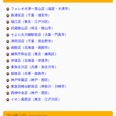
2026/05/30
新しく１１頭やってきました！（武蔵狭山店）
フォレオ大津一里山店（滋賀・大津市）
2026/05/30
新しく１１頭やってきました！（津田沼店）
新浦安店（千葉・浦安市）
2026/05/30
新しく１２頭やってきました！（瑞江店）
瑞江店（東京・江戸川区）
2026/05/23
新しく１１頭やってきました！（武蔵狭山店）
武蔵狭山店（埼玉・狭山市）
2026/05/23
新しく８頭やってきました！（津田沼店）
そよら古川橋駅前店（大阪・門真市）
2026/05/23
新しく７頭やってきました！（イオン葛西店）
津田沼店（千葉・習志野市）
2026/05/16
新しく１１頭やってきました！（武蔵狭山店）
函館店（北海道・函館市）
2026/05/16
新しく６頭やってきました！（津田沼店）
練馬平和台店（東京・練馬区）
2026/05/16
伊達店（北海道・伊達市）
新しく７頭やってきました！（イオン葛西店）
東加古川店（兵庫・加古川市）
2026/05/09
新しく７頭やってきました！（武蔵狭山店）
姫路店（兵庫・姫路市）
2026/05/09
新しく８頭やってきました！（新浦安店）
神戸学園店（神戸・西区）
2026/05/09
新しく８頭やってきました！（イオン葛西店）
東急宮崎台駅前店（神奈川・川崎市）
2026/05/02
新しく９頭やってきました！（武蔵狭山店）
西神中央店（神戸・西区）
2026/05/02
新しく９頭やってきました！（瑞江店）
イオン葛西店（東京・江戸川区）
2026/05/02
新しく５頭やってきました！（新浦安店）
2026/04/26
新しく９頭やってきました！（武蔵狭山店）
コンテンツ