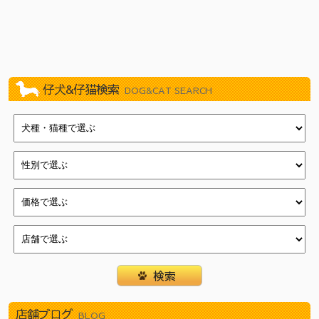
2026/07/03
新しく９頭やってきました！（イオン葛西店）
2026/07/03
新しく８頭やってきました！（新浦安店）
2026/06/27
新しく１１頭やってきました！（武蔵狭山店）
2026/06/27
新しく８頭やってきました！（瑞江店）
2026/06/27
新しく８頭やってきました！（新浦安店）
仔犬&仔猫検索
DOG&CAT SEARCH
2026/06/20
新しく８頭やってきました！（武蔵狭山店）
2026/06/20
新しく８頭やってきました！（瑞江店）
2026/06/20
新しく１５頭やってきました！（新浦安店）
2026/06/13
新しく７頭やってきました！（津田沼店）
2026/06/13
新しく７頭やってきました！（イオン葛西店）
2026/06/13
新しく１１頭やってきました！（瑞江店）
2026/06/06
新しく６頭やってきました！（津田沼店）
2026/06/06
新しく１２頭やってきました！（イオン葛西店）
2026/06/06
新しく１４頭やってきました！（瑞江店）
2026/05/30
新しく１１頭やってきました！（武蔵狭山店）
2026/05/30
新しく１１頭やってきました！（津田沼店）
店舗ブログ
2026/05/30
新しく１２頭やってきました！（瑞江店）
BLOG