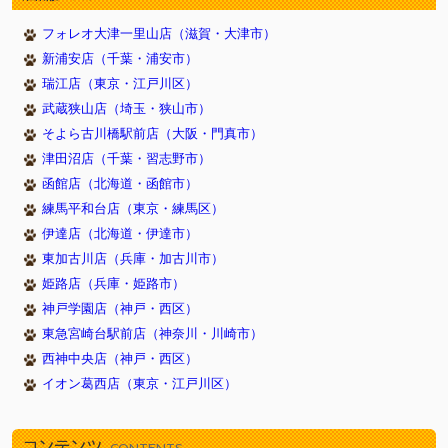
2026/05/23
新しく１１頭やってきました！（武蔵狭山店）
フォレオ大津一里山店（滋賀・大津市）
2026/05/23
新しく８頭やってきました！（津田沼店）
新浦安店（千葉・浦安市）
2026/05/23
新しく７頭やってきました！（イオン葛西店）
瑞江店（東京・江戸川区）
2026/05/16
新しく１１頭やってきました！（武蔵狭山店）
武蔵狭山店（埼玉・狭山市）
2026/05/16
新しく６頭やってきました！（津田沼店）
そよら古川橋駅前店（大阪・門真市）
2026/05/16
新しく７頭やってきました！（イオン葛西店）
津田沼店（千葉・習志野市）
2026/05/09
新しく７頭やってきました！（武蔵狭山店）
函館店（北海道・函館市）
2026/05/09
新しく８頭やってきました！（新浦安店）
練馬平和台店（東京・練馬区）
2026/05/09
伊達店（北海道・伊達市）
新しく８頭やってきました！（イオン葛西店）
東加古川店（兵庫・加古川市）
2026/05/02
新しく９頭やってきました！（武蔵狭山店）
姫路店（兵庫・姫路市）
2026/05/02
新しく９頭やってきました！（瑞江店）
神戸学園店（神戸・西区）
2026/05/02
新しく５頭やってきました！（新浦安店）
東急宮崎台駅前店（神奈川・川崎市）
2026/04/26
新しく９頭やってきました！（武蔵狭山店）
西神中央店（神戸・西区）
2026/04/26
新しく６頭やってきました！（津田沼店）
イオン葛西店（東京・江戸川区）
2026/04/26
新しく７頭やってきました！（瑞江店）
2026/04/18
新しく１０頭やってきました！（武蔵狭山店）
コンテンツ