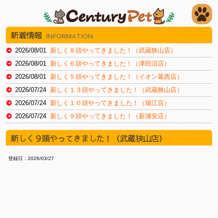
新着情報
INFORMATION
2026/08/01
新しく８頭やってきました！（武蔵狭山店）
2026/08/01
新しく６頭やってきました！（津田沼店）
2026/08/01
新しく５頭やってきました！（イオン葛西店）
2026/07/24
新しく１３頭やってきました！（武蔵狭山店）
2026/07/24
新しく１０頭やってきました！（瑞江店）
2026/07/24
新しく９頭やってきました！（新浦安店）
2026/07/18
新しく８頭やってきました！（武蔵狭山店）
新しく９頭やってきました！（武蔵狭山店）
2026/07/18
新しく８頭やってきました！（津田沼店）
2026/07/18
新しく１４頭やってきました！（瑞江店）
登録日：2026/03/27
2026/07/11
新しく８頭やってきました！（津田沼店）
2026/07/11
新しく１１頭やってきました！（イオン葛西店）
2026/07/11
新しく１１頭やってきました！（新浦安店）
2026/07/03
新しく８頭やってきました！（津田沼店）