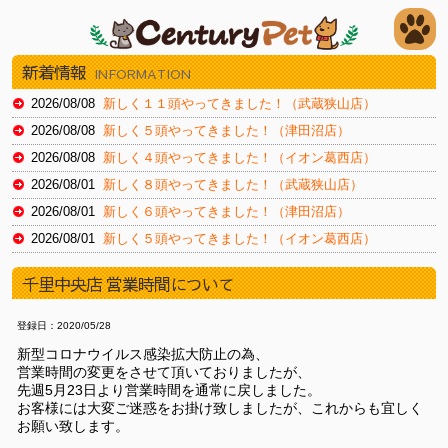
新着情報
INFORMATION
2026/08/08
新しく１１頭やってきました！（武蔵狭山店）
2026/08/08
新しく５頭やってきました！（津田沼店）
2026/08/08
新しく４頭やってきました！（イオン葛西店）
2026/08/01
新しく８頭やってきました！（武蔵狭山店）
2026/08/01
新しく６頭やってきました！（津田沼店）
2026/08/01
新しく５頭やってきました！（イオン葛西店）
2026/07/24
新しく１３頭やってきました！（武蔵狭山店）
千里中央店 営業時間について
2026/07/24
新しく１０頭やってきました！（瑞江店）
2026/07/24
新しく９頭やってきました！（新浦安店）
登録日：2020/05/28
2026/07/18
新しく８頭やってきました！（武蔵狭山店）
新型コロナウイルス感染拡大防止の為、
営業時間の変更をさせて頂いておりましたが、
2026/07/18
新しく８頭やってきました！（津田沼店）
先週5月23日より営業時間を通常に戻しました。
2026/07/18
新しく１４頭やってきました！（瑞江店）
お客様には大変ご迷惑をお掛け致しましたが、これからも宜しく
お願い致します。
2026/07/11
新しく８頭やってきました！（津田沼店）