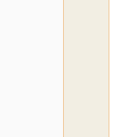
2026/05/09
2026/05/02
2026/05/02
2026/05/02
2026/04/26
2026/04/26
2026/04/26
2026/04/18
2026/04/18
2026/04/18
2026/04/11
2026/04/11
2026/04/11
2026/04/04
2026/04/04
2026/04/04
2026/03/27
2026/03/27
2026/03/27
2026/03/21
2026/03/21
2026/03/21