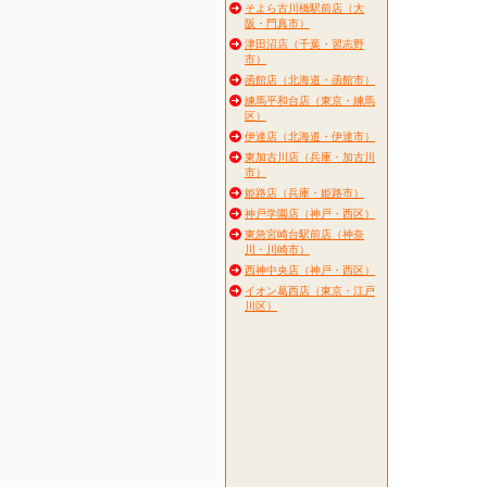
そよら古川橋駅前店（大
2026/06/27
阪・門真市）
2026/06/27
津田沼店（千葉・習志野
2026/06/27
市）
2026/06/20
函館店（北海道・函館市）
2026/06/20
練馬平和台店（東京・練馬
区）
2026/06/20
伊達店（北海道・伊達市）
2026/06/13
東加古川店（兵庫・加古川
2026/06/13
市）
2026/06/13
姫路店（兵庫・姫路市）
2026/06/06
神戸学園店（神戸・西区）
2026/06/06
東急宮崎台駅前店（神奈
2026/06/06
川・川崎市）
2026/05/30
西神中央店（神戸・西区）
イオン葛西店（東京・江戸
2026/05/30
川区）
2026/05/30
2026/05/23
2026/05/23
2026/05/23
2026/05/16
2026/05/16
2026/05/16
2026/05/09
2026/05/09