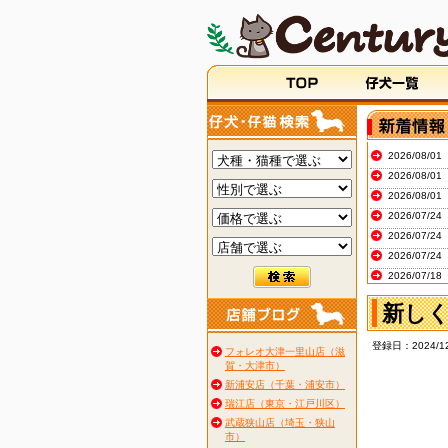
2026/08/01
2026/08/01
2026/08/01
2026/07/24
2026/07/24
2026/07/24
2026/07/18
2026/07/18
新し
2026/07/18
2026/07/11
登録日：2024/12
フォレオ大津一里山店（滋
2026/07/11
賀・大津市）
2026/07/11
新浦安店（千葉・浦安市）
2026/07/03
瑞江店（東京・江戸川区）
2026/07/03
武蔵狭山店（埼玉・狭山
2026/07/03
市）