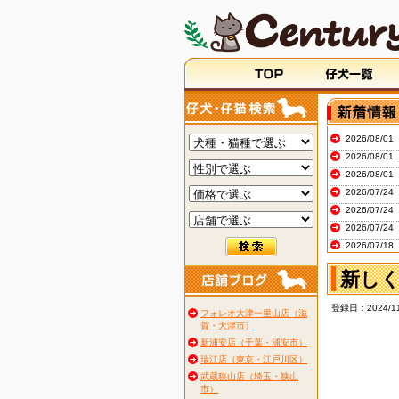
2026/08/01
2026/08/01
2026/08/01
2026/07/24
2026/07/24
2026/07/24
2026/07/18
2026/07/18
新し
2026/07/18
2026/07/11
登録日：2024/11
フォレオ大津一里山店（滋
2026/07/11
賀・大津市）
2026/07/11
新浦安店（千葉・浦安市）
2026/07/03
瑞江店（東京・江戸川区）
2026/07/03
武蔵狭山店（埼玉・狭山
2026/07/03
市）