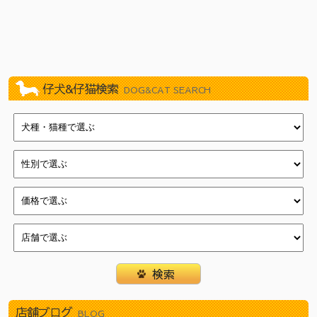
2026/07/03
新しく９頭やってきました！（イオン葛西店）
2026/07/03
新しく８頭やってきました！（新浦安店）
2026/06/27
新しく１１頭やってきました！（武蔵狭山店）
2026/06/27
新しく８頭やってきました！（瑞江店）
2026/06/27
新しく８頭やってきました！（新浦安店）
仔犬&仔猫検索
DOG&CAT SEARCH
2026/06/20
新しく８頭やってきました！（武蔵狭山店）
2026/06/20
新しく８頭やってきました！（瑞江店）
2026/06/20
新しく１５頭やってきました！（新浦安店）
2026/06/13
新しく７頭やってきました！（津田沼店）
2026/06/13
新しく７頭やってきました！（イオン葛西店）
2026/06/13
新しく１１頭やってきました！（瑞江店）
2026/06/06
新しく６頭やってきました！（津田沼店）
2026/06/06
新しく１２頭やってきました！（イオン葛西店）
2026/06/06
新しく１４頭やってきました！（瑞江店）
2026/05/30
新しく１１頭やってきました！（武蔵狭山店）
2026/05/30
新しく１１頭やってきました！（津田沼店）
店舗ブログ
2026/05/30
新しく１２頭やってきました！（瑞江店）
BLOG