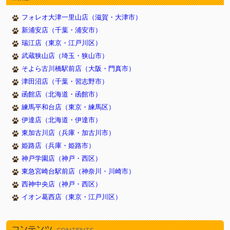
2026/05/23
新しく１１頭やってきました！（武蔵狭山店）
フォレオ大津一里山店（滋賀・大津市）
2026/05/23
新しく８頭やってきました！（津田沼店）
新浦安店（千葉・浦安市）
2026/05/23
新しく７頭やってきました！（イオン葛西店）
瑞江店（東京・江戸川区）
2026/05/16
新しく１１頭やってきました！（武蔵狭山店）
武蔵狭山店（埼玉・狭山市）
2026/05/16
新しく６頭やってきました！（津田沼店）
そよら古川橋駅前店（大阪・門真市）
2026/05/16
新しく７頭やってきました！（イオン葛西店）
津田沼店（千葉・習志野市）
2026/05/09
新しく７頭やってきました！（武蔵狭山店）
函館店（北海道・函館市）
2026/05/09
新しく８頭やってきました！（新浦安店）
練馬平和台店（東京・練馬区）
2026/05/09
伊達店（北海道・伊達市）
新しく８頭やってきました！（イオン葛西店）
東加古川店（兵庫・加古川市）
2026/05/02
新しく９頭やってきました！（武蔵狭山店）
姫路店（兵庫・姫路市）
2026/05/02
新しく９頭やってきました！（瑞江店）
神戸学園店（神戸・西区）
2026/05/02
新しく５頭やってきました！（新浦安店）
東急宮崎台駅前店（神奈川・川崎市）
2026/04/26
新しく９頭やってきました！（武蔵狭山店）
西神中央店（神戸・西区）
2026/04/26
新しく６頭やってきました！（津田沼店）
イオン葛西店（東京・江戸川区）
2026/04/26
新しく７頭やってきました！（瑞江店）
2026/04/18
新しく１０頭やってきました！（武蔵狭山店）
コンテンツ