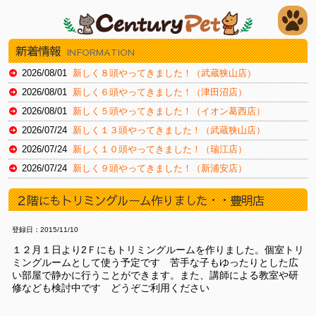
新着情報
INFORMATION
2026/08/01
新しく８頭やってきました！（武蔵狭山店）
2026/08/01
新しく６頭やってきました！（津田沼店）
2026/08/01
新しく５頭やってきました！（イオン葛西店）
2026/07/24
新しく１３頭やってきました！（武蔵狭山店）
2026/07/24
新しく１０頭やってきました！（瑞江店）
2026/07/24
新しく９頭やってきました！（新浦安店）
2026/07/18
新しく８頭やってきました！（武蔵狭山店）
２階にもトリミングルーム作りました・・豊明店
2026/07/18
新しく８頭やってきました！（津田沼店）
2026/07/18
新しく１４頭やってきました！（瑞江店）
登録日：2015/11/10
2026/07/11
新しく８頭やってきました！（津田沼店）
１２月１日より2Ｆにもトリミングルームを作りました。個室トリ
ミングルームとして使う予定です 苦手な子もゆったりとした広
2026/07/11
新しく１１頭やってきました！（イオン葛西店）
い部屋で静かに行うことができます。また、講師による教室や研
2026/07/11
新しく１１頭やってきました！（新浦安店）
修なども検討中です どうぞご利用ください
2026/07/03
新しく８頭やってきました！（津田沼店）