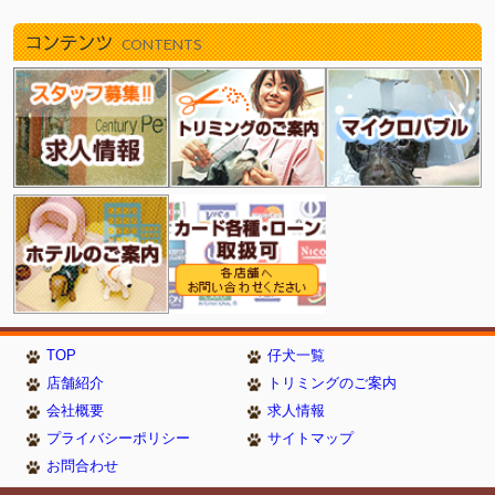
2026/03/06
新しく８頭やってきました！（武蔵狭山店）
コンテンツ
CONTENTS
2026/03/06
新しく５頭やってきました！（津田沼店）
2026/03/06
新しく６頭やってきました！（瑞江店）
2026/02/28
新しく１１頭やってきました！（武蔵狭山店）
2026/02/28
新しく６頭やってきました！（イオン葛西店）
2026/02/28
新しく１０頭やってきました！（瑞江店）
2026/02/21
新しく８頭やってきました！（瑞江店）
2026/02/21
新しく６頭やってきました！（イオン葛西店）
2026/02/21
新しく８頭やってきました！（新浦安店）
2026/02/16
2/16全館停電による休業のお知らせ（フォレオ大津一里
山店）
2026/02/14
新しく５頭やってきました！（津田沼店）
TOP
仔犬一覧
2026/02/14
新しく７頭やってきました！（イオン葛西店）
店舗紹介
トリミングのご案内
2026/02/14
新しく１０頭やってきました！（瑞江店）
会社概要
求人情報
2026/02/06
新しく５頭やってきました！（武蔵狭山店）
プライバシーポリシー
サイトマップ
2026/02/06
新しく３頭やってきました！（瑞江店）
お問合わせ
2026/02/06
新しく５頭やってきました！（イオン葛西店）