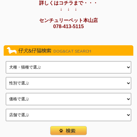
詳しくはコチラまで・・・
2026/05/23
新しく１１頭やってきました！（武蔵狭山店）
↓ ↓ ↓
2026/05/23
新しく８頭やってきました！（津田沼店）
センチュリーペット本山店
2026/05/23
新しく７頭やってきました！（イオン葛西店）
078-413-5115
2026/05/16
新しく１１頭やってきました！（武蔵狭山店）
2026/05/16
新しく６頭やってきました！（津田沼店）
2026/05/16
新しく７頭やってきました！（イオン葛西店）
仔犬&仔猫検索
DOG&CAT SEARCH
2026/05/09
新しく７頭やってきました！（武蔵狭山店）
2026/05/09
新しく８頭やってきました！（新浦安店）
2026/05/09
新しく８頭やってきました！（イオン葛西店）
2026/05/02
新しく９頭やってきました！（武蔵狭山店）
2026/05/02
新しく９頭やってきました！（瑞江店）
2026/05/02
新しく５頭やってきました！（新浦安店）
2026/04/26
新しく９頭やってきました！（武蔵狭山店）
2026/04/26
新しく６頭やってきました！（津田沼店）
2026/04/26
新しく７頭やってきました！（瑞江店）
2026/04/18
新しく１０頭やってきました！（武蔵狭山店）