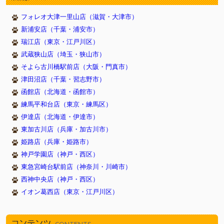
2026/05/30
新しく１１頭やってきました！（武蔵狭山店）
フォレオ大津一里山店（滋賀・大津市）
2026/05/30
新しく１１頭やってきました！（津田沼店）
新浦安店（千葉・浦安市）
2026/05/30
新しく１２頭やってきました！（瑞江店）
瑞江店（東京・江戸川区）
2026/05/23
新しく１１頭やってきました！（武蔵狭山店）
武蔵狭山店（埼玉・狭山市）
2026/05/23
新しく８頭やってきました！（津田沼店）
そよら古川橋駅前店（大阪・門真市）
2026/05/23
新しく７頭やってきました！（イオン葛西店）
津田沼店（千葉・習志野市）
2026/05/16
新しく１１頭やってきました！（武蔵狭山店）
函館店（北海道・函館市）
2026/05/16
新しく６頭やってきました！（津田沼店）
練馬平和台店（東京・練馬区）
2026/05/16
伊達店（北海道・伊達市）
新しく７頭やってきました！（イオン葛西店）
東加古川店（兵庫・加古川市）
2026/05/09
新しく７頭やってきました！（武蔵狭山店）
姫路店（兵庫・姫路市）
2026/05/09
新しく８頭やってきました！（新浦安店）
神戸学園店（神戸・西区）
2026/05/09
新しく８頭やってきました！（イオン葛西店）
東急宮崎台駅前店（神奈川・川崎市）
2026/05/02
新しく９頭やってきました！（武蔵狭山店）
西神中央店（神戸・西区）
2026/05/02
新しく９頭やってきました！（瑞江店）
イオン葛西店（東京・江戸川区）
2026/05/02
新しく５頭やってきました！（新浦安店）
2026/04/26
新しく９頭やってきました！（武蔵狭山店）
コンテンツ