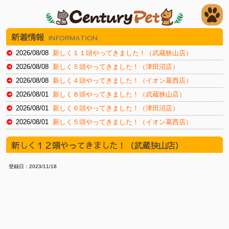
新着情報
INFORMATION
2026/08/08
新しく１１頭やってきました！（武蔵狭山店）
2026/08/08
新しく５頭やってきました！（津田沼店）
2026/08/08
新しく４頭やってきました！（イオン葛西店）
2026/08/01
新しく８頭やってきました！（武蔵狭山店）
2026/08/01
新しく６頭やってきました！（津田沼店）
2026/08/01
新しく５頭やってきました！（イオン葛西店）
2026/07/24
新しく１３頭やってきました！（武蔵狭山店）
新しく１２頭やってきました！（武蔵狭山店）
2026/07/24
新しく１０頭やってきました！（瑞江店）
2026/07/24
新しく９頭やってきました！（新浦安店）
登録日：2023/11/18
2026/07/18
新しく８頭やってきました！（武蔵狭山店）
2026/07/18
新しく８頭やってきました！（津田沼店）
2026/07/18
新しく１４頭やってきました！（瑞江店）
2026/07/11
新しく８頭やってきました！（津田沼店）