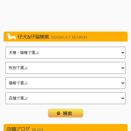
2026/07/11
新しく１１頭やってきました！（イオン葛西店）
2026/07/11
新しく１１頭やってきました！（新浦安店）
2026/07/03
新しく８頭やってきました！（津田沼店）
2026/07/03
新しく９頭やってきました！（イオン葛西店）
2026/07/03
新しく８頭やってきました！（新浦安店）
仔犬&仔猫検索
DOG&CAT SEARCH
2026/06/27
新しく１１頭やってきました！（武蔵狭山店）
2026/06/27
新しく８頭やってきました！（瑞江店）
2026/06/27
新しく８頭やってきました！（新浦安店）
2026/06/20
新しく８頭やってきました！（武蔵狭山店）
2026/06/20
新しく８頭やってきました！（瑞江店）
2026/06/20
新しく１５頭やってきました！（新浦安店）
2026/06/13
新しく７頭やってきました！（津田沼店）
2026/06/13
新しく７頭やってきました！（イオン葛西店）
2026/06/13
新しく１１頭やってきました！（瑞江店）
2026/06/06
新しく６頭やってきました！（津田沼店）
2026/06/06
新しく１２頭やってきました！（イオン葛西店）
店舗ブログ
2026/06/06
新しく１４頭やってきました！（瑞江店）
BLOG