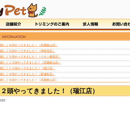
新しく８頭やってきました！（武蔵狭山店）
新しく６頭やってきました！（津田沼店）
新しく５頭やってきました！（イオン葛西店）
新しく１３頭やってきました！（武蔵狭山店）
新しく１０頭やってきました！（瑞江店）
新しく９頭やってきました！（新浦安店）
新しく８頭やってきました！（武蔵狭山店）
新しく８頭やってきました！（津田沼店）
く２頭やってきました！（瑞江店）
新しく１４頭やってきました！（瑞江店）
新しく８頭やってきました！（津田沼店）
/22
新しく１１頭やってきました！（イオン葛西店）
新しく１１頭やってきました！（新浦安店）
新しく８頭やってきました！（津田沼店）
新しく９頭やってきました！（イオン葛西店）
新しく８頭やってきました！（新浦安店）