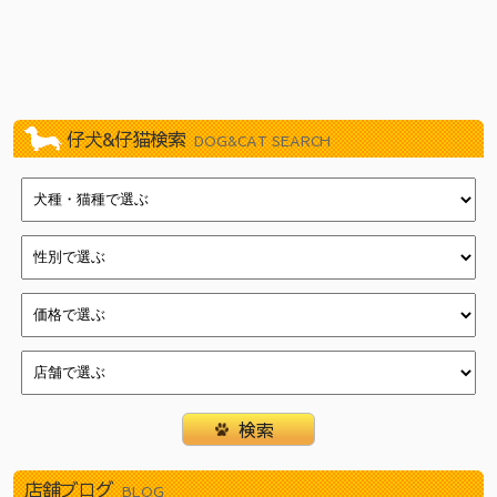
2026/07/03
新しく９頭やってきました！（イオン葛西店）
2026/07/03
新しく８頭やってきました！（新浦安店）
2026/06/27
新しく１１頭やってきました！（武蔵狭山店）
2026/06/27
新しく８頭やってきました！（瑞江店）
2026/06/27
新しく８頭やってきました！（新浦安店）
仔犬&仔猫検索
DOG&CAT SEARCH
2026/06/20
新しく８頭やってきました！（武蔵狭山店）
2026/06/20
新しく８頭やってきました！（瑞江店）
2026/06/20
新しく１５頭やってきました！（新浦安店）
2026/06/13
新しく７頭やってきました！（津田沼店）
2026/06/13
新しく７頭やってきました！（イオン葛西店）
2026/06/13
新しく１１頭やってきました！（瑞江店）
2026/06/06
新しく６頭やってきました！（津田沼店）
2026/06/06
新しく１２頭やってきました！（イオン葛西店）
2026/06/06
新しく１４頭やってきました！（瑞江店）
2026/05/30
新しく１１頭やってきました！（武蔵狭山店）
2026/05/30
新しく１１頭やってきました！（津田沼店）
店舗ブログ
2026/05/30
新しく１２頭やってきました！（瑞江店）
BLOG