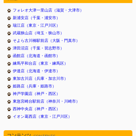
2026/05/23
新しく１１頭やってきました！（武蔵狭山店）
フォレオ大津一里山店（滋賀・大津市）
2026/05/23
新しく８頭やってきました！（津田沼店）
新浦安店（千葉・浦安市）
2026/05/23
新しく７頭やってきました！（イオン葛西店）
瑞江店（東京・江戸川区）
2026/05/16
新しく１１頭やってきました！（武蔵狭山店）
武蔵狭山店（埼玉・狭山市）
2026/05/16
新しく６頭やってきました！（津田沼店）
そよら古川橋駅前店（大阪・門真市）
2026/05/16
新しく７頭やってきました！（イオン葛西店）
津田沼店（千葉・習志野市）
2026/05/09
新しく７頭やってきました！（武蔵狭山店）
函館店（北海道・函館市）
2026/05/09
新しく８頭やってきました！（新浦安店）
練馬平和台店（東京・練馬区）
2026/05/09
伊達店（北海道・伊達市）
新しく８頭やってきました！（イオン葛西店）
東加古川店（兵庫・加古川市）
2026/05/02
新しく９頭やってきました！（武蔵狭山店）
姫路店（兵庫・姫路市）
2026/05/02
新しく９頭やってきました！（瑞江店）
神戸学園店（神戸・西区）
2026/05/02
新しく５頭やってきました！（新浦安店）
東急宮崎台駅前店（神奈川・川崎市）
2026/04/26
新しく９頭やってきました！（武蔵狭山店）
西神中央店（神戸・西区）
2026/04/26
新しく６頭やってきました！（津田沼店）
イオン葛西店（東京・江戸川区）
2026/04/26
新しく７頭やってきました！（瑞江店）
2026/04/18
新しく１０頭やってきました！（武蔵狭山店）
コンテンツ