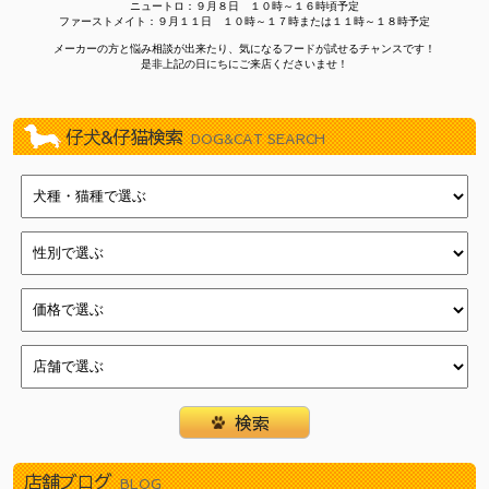
2026/07/03
新しく９頭やってきました！（イオン葛西店）
ニュートロ：９月８日 １０時～１６時頃予定
ファーストメイト：９月１１日 １０時～１７時または１１時～１８時予定
2026/07/03
新しく８頭やってきました！（新浦安店）
メーカーの方と悩み相談が出来たり、気になるフードが試せるチャンスです！
是非上記の日にちにご来店くださいませ！
2026/06/27
新しく１１頭やってきました！（武蔵狭山店）
2026/06/27
新しく８頭やってきました！（瑞江店）
2026/06/27
新しく８頭やってきました！（新浦安店）
仔犬&仔猫検索
DOG&CAT SEARCH
2026/06/20
新しく８頭やってきました！（武蔵狭山店）
2026/06/20
新しく８頭やってきました！（瑞江店）
2026/06/20
新しく１５頭やってきました！（新浦安店）
2026/06/13
新しく７頭やってきました！（津田沼店）
2026/06/13
新しく７頭やってきました！（イオン葛西店）
2026/06/13
新しく１１頭やってきました！（瑞江店）
2026/06/06
新しく６頭やってきました！（津田沼店）
2026/06/06
新しく１２頭やってきました！（イオン葛西店）
2026/06/06
新しく１４頭やってきました！（瑞江店）
2026/05/30
新しく１１頭やってきました！（武蔵狭山店）
2026/05/30
新しく１１頭やってきました！（津田沼店）
店舗ブログ
2026/05/30
新しく１２頭やってきました！（瑞江店）
BLOG