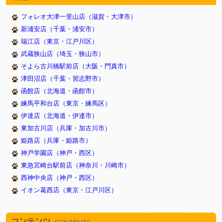
2026/05/23
新しく１１頭やってきました！（武蔵狭山店）
フォレオ大津一里山店（滋賀・大津市）
2026/05/23
新しく８頭やってきました！（津田沼店）
新浦安店（千葉・浦安市）
2026/05/23
新しく７頭やってきました！（イオン葛西店）
瑞江店（東京・江戸川区）
2026/05/16
新しく１１頭やってきました！（武蔵狭山店）
武蔵狭山店（埼玉・狭山市）
2026/05/16
新しく６頭やってきました！（津田沼店）
そよら古川橋駅前店（大阪・門真市）
2026/05/16
新しく７頭やってきました！（イオン葛西店）
津田沼店（千葉・習志野市）
2026/05/09
新しく７頭やってきました！（武蔵狭山店）
函館店（北海道・函館市）
2026/05/09
新しく８頭やってきました！（新浦安店）
練馬平和台店（東京・練馬区）
2026/05/09
伊達店（北海道・伊達市）
新しく８頭やってきました！（イオン葛西店）
東加古川店（兵庫・加古川市）
2026/05/02
新しく９頭やってきました！（武蔵狭山店）
姫路店（兵庫・姫路市）
2026/05/02
新しく９頭やってきました！（瑞江店）
神戸学園店（神戸・西区）
2026/05/02
新しく５頭やってきました！（新浦安店）
東急宮崎台駅前店（神奈川・川崎市）
2026/04/26
新しく９頭やってきました！（武蔵狭山店）
西神中央店（神戸・西区）
2026/04/26
新しく６頭やってきました！（津田沼店）
イオン葛西店（東京・江戸川区）
2026/04/26
新しく７頭やってきました！（瑞江店）
2026/04/18
新しく１０頭やってきました！（武蔵狭山店）
コンテンツ