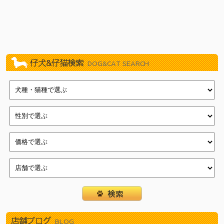
2026/07/03
新しく９頭やってきました！（イオン葛西店）
2026/07/03
新しく８頭やってきました！（新浦安店）
2026/06/27
新しく１１頭やってきました！（武蔵狭山店）
2026/06/27
新しく８頭やってきました！（瑞江店）
2026/06/27
新しく８頭やってきました！（新浦安店）
仔犬&仔猫検索
DOG&CAT SEARCH
2026/06/20
新しく８頭やってきました！（武蔵狭山店）
2026/06/20
新しく８頭やってきました！（瑞江店）
2026/06/20
新しく１５頭やってきました！（新浦安店）
2026/06/13
新しく７頭やってきました！（津田沼店）
2026/06/13
新しく７頭やってきました！（イオン葛西店）
2026/06/13
新しく１１頭やってきました！（瑞江店）
2026/06/06
新しく６頭やってきました！（津田沼店）
2026/06/06
新しく１２頭やってきました！（イオン葛西店）
2026/06/06
新しく１４頭やってきました！（瑞江店）
2026/05/30
新しく１１頭やってきました！（武蔵狭山店）
2026/05/30
新しく１１頭やってきました！（津田沼店）
店舗ブログ
2026/05/30
新しく１２頭やってきました！（瑞江店）
BLOG