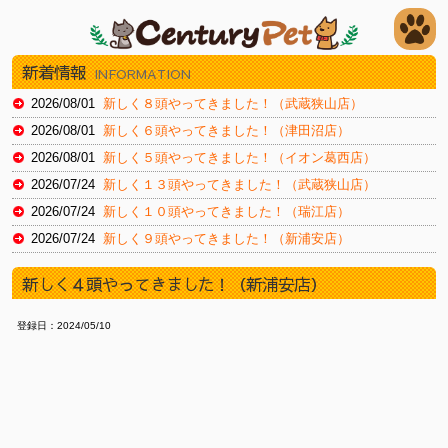
新着情報
INFORMATION
2026/08/01
新しく８頭やってきました！（武蔵狭山店）
2026/08/01
新しく６頭やってきました！（津田沼店）
2026/08/01
新しく５頭やってきました！（イオン葛西店）
2026/07/24
新しく１３頭やってきました！（武蔵狭山店）
2026/07/24
新しく１０頭やってきました！（瑞江店）
2026/07/24
新しく９頭やってきました！（新浦安店）
2026/07/18
新しく８頭やってきました！（武蔵狭山店）
新しく４頭やってきました！（新浦安店）
2026/07/18
新しく８頭やってきました！（津田沼店）
2026/07/18
新しく１４頭やってきました！（瑞江店）
登録日：2024/05/10
2026/07/11
新しく８頭やってきました！（津田沼店）
2026/07/11
新しく１１頭やってきました！（イオン葛西店）
2026/07/11
新しく１１頭やってきました！（新浦安店）
2026/07/03
新しく８頭やってきました！（津田沼店）