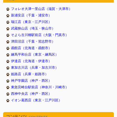
2026/05/30
新しく１１頭やってきました！（武蔵狭山店）
フォレオ大津一里山店（滋賀・大津市）
2026/05/30
新しく１１頭やってきました！（津田沼店）
新浦安店（千葉・浦安市）
2026/05/30
新しく１２頭やってきました！（瑞江店）
瑞江店（東京・江戸川区）
2026/05/23
新しく１１頭やってきました！（武蔵狭山店）
武蔵狭山店（埼玉・狭山市）
2026/05/23
新しく８頭やってきました！（津田沼店）
そよら古川橋駅前店（大阪・門真市）
2026/05/23
新しく７頭やってきました！（イオン葛西店）
津田沼店（千葉・習志野市）
2026/05/16
新しく１１頭やってきました！（武蔵狭山店）
函館店（北海道・函館市）
2026/05/16
新しく６頭やってきました！（津田沼店）
練馬平和台店（東京・練馬区）
2026/05/16
伊達店（北海道・伊達市）
新しく７頭やってきました！（イオン葛西店）
東加古川店（兵庫・加古川市）
2026/05/09
新しく７頭やってきました！（武蔵狭山店）
姫路店（兵庫・姫路市）
2026/05/09
新しく８頭やってきました！（新浦安店）
神戸学園店（神戸・西区）
2026/05/09
新しく８頭やってきました！（イオン葛西店）
東急宮崎台駅前店（神奈川・川崎市）
2026/05/02
新しく９頭やってきました！（武蔵狭山店）
西神中央店（神戸・西区）
2026/05/02
新しく９頭やってきました！（瑞江店）
イオン葛西店（東京・江戸川区）
2026/05/02
新しく５頭やってきました！（新浦安店）
2026/04/26
新しく９頭やってきました！（武蔵狭山店）
コンテンツ