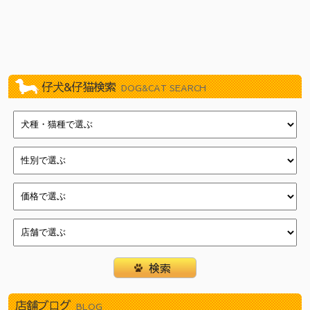
2026/07/03
新しく９頭やってきました！（イオン葛西店）
2026/07/03
新しく８頭やってきました！（新浦安店）
2026/06/27
新しく１１頭やってきました！（武蔵狭山店）
2026/06/27
新しく８頭やってきました！（瑞江店）
2026/06/27
新しく８頭やってきました！（新浦安店）
仔犬&仔猫検索
DOG&CAT SEARCH
2026/06/20
新しく８頭やってきました！（武蔵狭山店）
2026/06/20
新しく８頭やってきました！（瑞江店）
2026/06/20
新しく１５頭やってきました！（新浦安店）
2026/06/13
新しく７頭やってきました！（津田沼店）
2026/06/13
新しく７頭やってきました！（イオン葛西店）
2026/06/13
新しく１１頭やってきました！（瑞江店）
2026/06/06
新しく６頭やってきました！（津田沼店）
2026/06/06
新しく１２頭やってきました！（イオン葛西店）
2026/06/06
新しく１４頭やってきました！（瑞江店）
2026/05/30
新しく１１頭やってきました！（武蔵狭山店）
2026/05/30
新しく１１頭やってきました！（津田沼店）
店舗ブログ
2026/05/30
新しく１２頭やってきました！（瑞江店）
BLOG