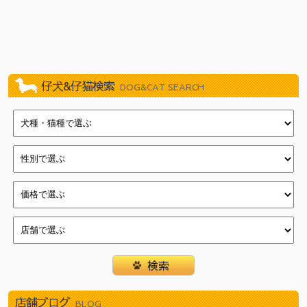
2026/07/11
新しく１１頭やってきました！（イオン葛西店）
2026/07/11
新しく１１頭やってきました！（新浦安店）
2026/07/03
新しく８頭やってきました！（津田沼店）
2026/07/03
新しく９頭やってきました！（イオン葛西店）
2026/07/03
新しく８頭やってきました！（新浦安店）
仔犬&仔猫検索
DOG&CAT SEARCH
2026/06/27
新しく１１頭やってきました！（武蔵狭山店）
2026/06/27
新しく８頭やってきました！（瑞江店）
2026/06/27
新しく８頭やってきました！（新浦安店）
2026/06/20
新しく８頭やってきました！（武蔵狭山店）
2026/06/20
新しく８頭やってきました！（瑞江店）
2026/06/20
新しく１５頭やってきました！（新浦安店）
2026/06/13
新しく７頭やってきました！（津田沼店）
2026/06/13
新しく７頭やってきました！（イオン葛西店）
2026/06/13
新しく１１頭やってきました！（瑞江店）
2026/06/06
新しく６頭やってきました！（津田沼店）
2026/06/06
新しく１２頭やってきました！（イオン葛西店）
店舗ブログ
2026/06/06
新しく１４頭やってきました！（瑞江店）
BLOG