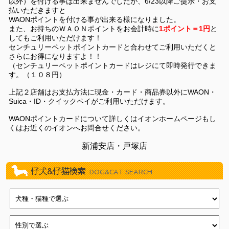
以外）を付ける事は出来ませんでしたが、6/23以降ご提示・お支
2026/07/11
新しく１１頭やってきました！（イオン葛西店）
払いただきますと
2026/07/11
新しく１１頭やってきました！（新浦安店）
WAONポイントを付ける事が出来る様になりました。
また、お持ちのＷＡＯＮポイントをお会計時に
1ポイント＝1円
と
2026/07/03
新しく８頭やってきました！（津田沼店）
してもご利用いただけます！
2026/07/03
新しく９頭やってきました！（イオン葛西店）
センチュリーペットポイントカードと合わせてご利用いただくと
さらにお得になりますよ！！
2026/07/03
新しく８頭やってきました！（新浦安店）
（センチュリーペットポイントカードはレジにて即時発行できま
2026/06/27
新しく１１頭やってきました！（武蔵狭山店）
す。（１０８円）
2026/06/27
新しく８頭やってきました！（瑞江店）
上記２店舗はお支払方法に現金・カード・商品券以外にWAON・
2026/06/27
新しく８頭やってきました！（新浦安店）
Suica・ID・クイックペイがご利用いただけます。
2026/06/20
新しく８頭やってきました！（武蔵狭山店）
WAONポイントカードについて詳しくはイオンホームページもし
くはお近くのイオンへお問合せください。
2026/06/20
新しく８頭やってきました！（瑞江店）
2026/06/20
新しく１５頭やってきました！（新浦安店）
新浦安店・戸塚店
2026/06/13
新しく７頭やってきました！（津田沼店）
仔犬&仔猫検索
2026/06/13
新しく７頭やってきました！（イオン葛西店）
DOG&CAT SEARCH
2026/06/13
新しく１１頭やってきました！（瑞江店）
2026/06/06
新しく６頭やってきました！（津田沼店）
2026/06/06
新しく１２頭やってきました！（イオン葛西店）
2026/06/06
新しく１４頭やってきました！（瑞江店）