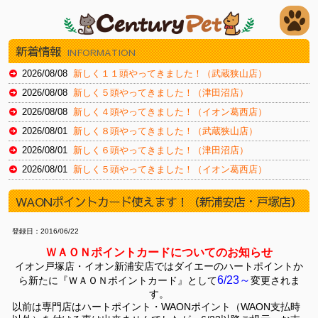
新着情報
INFORMATION
2026/08/08
新しく１１頭やってきました！（武蔵狭山店）
2026/08/08
新しく５頭やってきました！（津田沼店）
2026/08/08
新しく４頭やってきました！（イオン葛西店）
2026/08/01
新しく８頭やってきました！（武蔵狭山店）
2026/08/01
新しく６頭やってきました！（津田沼店）
2026/08/01
新しく５頭やってきました！（イオン葛西店）
2026/07/24
新しく１３頭やってきました！（武蔵狭山店）
WAONポイントカード使えます！（新浦安店・戸塚店）
2026/07/24
新しく１０頭やってきました！（瑞江店）
2026/07/24
新しく９頭やってきました！（新浦安店）
登録日：2016/06/22
2026/07/18
新しく８頭やってきました！（武蔵狭山店）
ＷＡＯＮポイントカードについてのお知らせ
イオン戸塚店・イオン新浦安店ではダイエーのハートポイントか
2026/07/18
新しく８頭やってきました！（津田沼店）
6/23～
ら新たに『ＷＡＯＮポイントカード』として
変更されま
2026/07/18
新しく１４頭やってきました！（瑞江店）
す。
2026/07/11
新しく８頭やってきました！（津田沼店）
以前は専門店はハートポイント・WAONポイント（WAON支払時