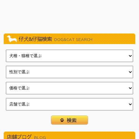
2026/07/03
新しく９頭やってきました！（イオン葛西店）
2026/07/03
新しく８頭やってきました！（新浦安店）
2026/06/27
新しく１１頭やってきました！（武蔵狭山店）
2026/06/27
新しく８頭やってきました！（瑞江店）
2026/06/27
新しく８頭やってきました！（新浦安店）
仔犬&仔猫検索
DOG&CAT SEARCH
2026/06/20
新しく８頭やってきました！（武蔵狭山店）
2026/06/20
新しく８頭やってきました！（瑞江店）
2026/06/20
新しく１５頭やってきました！（新浦安店）
2026/06/13
新しく７頭やってきました！（津田沼店）
2026/06/13
新しく７頭やってきました！（イオン葛西店）
2026/06/13
新しく１１頭やってきました！（瑞江店）
2026/06/06
新しく６頭やってきました！（津田沼店）
2026/06/06
新しく１２頭やってきました！（イオン葛西店）
2026/06/06
新しく１４頭やってきました！（瑞江店）
2026/05/30
新しく１１頭やってきました！（武蔵狭山店）
2026/05/30
新しく１１頭やってきました！（津田沼店）
店舗ブログ
2026/05/30
新しく１２頭やってきました！（瑞江店）
BLOG