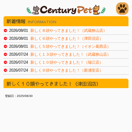
新着情報
INFORMATION
2026/08/01
新しく８頭やってきました！（武蔵狭山店）
2026/08/01
新しく６頭やってきました！（津田沼店）
2026/08/01
新しく５頭やってきました！（イオン葛西店）
2026/07/24
新しく１３頭やってきました！（武蔵狭山店）
2026/07/24
新しく１０頭やってきました！（瑞江店）
2026/07/24
新しく９頭やってきました！（新浦安店）
2026/07/18
新しく８頭やってきました！（武蔵狭山店）
新しく１０頭やってきました！（津田沼店）
2026/07/18
新しく８頭やってきました！（津田沼店）
2026/07/18
新しく１４頭やってきました！（瑞江店）
登録日：2025/08/30
2026/07/11
新しく８頭やってきました！（津田沼店）
2026/07/11
新しく１１頭やってきました！（イオン葛西店）
2026/07/11
新しく１１頭やってきました！（新浦安店）
2026/07/03
新しく８頭やってきました！（津田沼店）