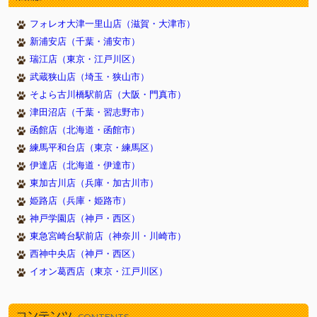
2026/05/23
新しく１１頭やってきました！（武蔵狭山店）
フォレオ大津一里山店（滋賀・大津市）
2026/05/23
新しく８頭やってきました！（津田沼店）
新浦安店（千葉・浦安市）
2026/05/23
新しく７頭やってきました！（イオン葛西店）
瑞江店（東京・江戸川区）
2026/05/16
新しく１１頭やってきました！（武蔵狭山店）
武蔵狭山店（埼玉・狭山市）
2026/05/16
新しく６頭やってきました！（津田沼店）
そよら古川橋駅前店（大阪・門真市）
2026/05/16
新しく７頭やってきました！（イオン葛西店）
津田沼店（千葉・習志野市）
2026/05/09
新しく７頭やってきました！（武蔵狭山店）
函館店（北海道・函館市）
2026/05/09
新しく８頭やってきました！（新浦安店）
練馬平和台店（東京・練馬区）
2026/05/09
伊達店（北海道・伊達市）
新しく８頭やってきました！（イオン葛西店）
東加古川店（兵庫・加古川市）
2026/05/02
新しく９頭やってきました！（武蔵狭山店）
姫路店（兵庫・姫路市）
2026/05/02
新しく９頭やってきました！（瑞江店）
神戸学園店（神戸・西区）
2026/05/02
新しく５頭やってきました！（新浦安店）
東急宮崎台駅前店（神奈川・川崎市）
2026/04/26
新しく９頭やってきました！（武蔵狭山店）
西神中央店（神戸・西区）
2026/04/26
新しく６頭やってきました！（津田沼店）
イオン葛西店（東京・江戸川区）
2026/04/26
新しく７頭やってきました！（瑞江店）
2026/04/18
新しく１０頭やってきました！（武蔵狭山店）
コンテンツ