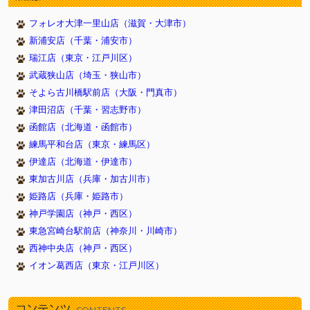
2026/05/30
新しく１１頭やってきました！（武蔵狭山店）
フォレオ大津一里山店（滋賀・大津市）
2026/05/30
新しく１１頭やってきました！（津田沼店）
新浦安店（千葉・浦安市）
2026/05/30
新しく１２頭やってきました！（瑞江店）
瑞江店（東京・江戸川区）
2026/05/23
新しく１１頭やってきました！（武蔵狭山店）
武蔵狭山店（埼玉・狭山市）
2026/05/23
新しく８頭やってきました！（津田沼店）
そよら古川橋駅前店（大阪・門真市）
2026/05/23
新しく７頭やってきました！（イオン葛西店）
津田沼店（千葉・習志野市）
2026/05/16
新しく１１頭やってきました！（武蔵狭山店）
函館店（北海道・函館市）
2026/05/16
新しく６頭やってきました！（津田沼店）
練馬平和台店（東京・練馬区）
2026/05/16
伊達店（北海道・伊達市）
新しく７頭やってきました！（イオン葛西店）
東加古川店（兵庫・加古川市）
2026/05/09
新しく７頭やってきました！（武蔵狭山店）
姫路店（兵庫・姫路市）
2026/05/09
新しく８頭やってきました！（新浦安店）
神戸学園店（神戸・西区）
2026/05/09
新しく８頭やってきました！（イオン葛西店）
東急宮崎台駅前店（神奈川・川崎市）
2026/05/02
新しく９頭やってきました！（武蔵狭山店）
西神中央店（神戸・西区）
2026/05/02
新しく９頭やってきました！（瑞江店）
イオン葛西店（東京・江戸川区）
2026/05/02
新しく５頭やってきました！（新浦安店）
2026/04/26
新しく９頭やってきました！（武蔵狭山店）
コンテンツ