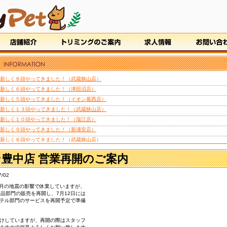
新しく８頭やってきました！（武蔵狭山店）
新しく６頭やってきました！（津田沼店）
新しく５頭やってきました！（イオン葛西店）
新しく１３頭やってきました！（武蔵狭山店）
新しく１０頭やってきました！（瑞江店）
新しく９頭やってきました！（新浦安店）
新しく８頭やってきました！（武蔵狭山店）
新しく８頭やってきました！（津田沼店）
豊中店 営業再開のご案内
新しく１４頭やってきました！（瑞江店）
新しく８頭やってきました！（津田沼店）
/02
新しく１１頭やってきました！（イオン葛西店）
月の地震の影響で休業していますが、
新しく１１頭やってきました！（新浦安店）
商品部門の販売を再開し、7月12日には
テル部門のサービスを再開予定で準備
新しく８頭やってきました！（津田沼店）
新しく９頭やってきました！（イオン葛西店）
けしていますが、再開の際はスタッフ
新しく８頭やってきました！（新浦安店）