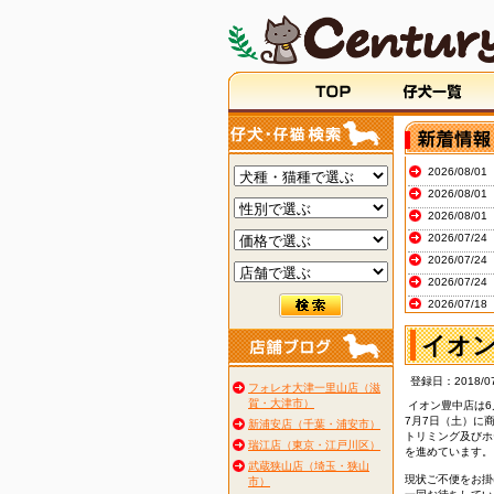
2026/08/01
2026/08/01
2026/08/01
2026/07/24
2026/07/24
2026/07/24
2026/07/18
2026/07/18
イオン
2026/07/18
2026/07/11
登録日：2018/07
フォレオ大津一里山店（滋
2026/07/11
賀・大津市）
イオン豊中店は6
2026/07/11
7月7日（土）に
新浦安店（千葉・浦安市）
トリミング及びホ
2026/07/03
瑞江店（東京・江戸川区）
を進めています。
2026/07/03
武蔵狭山店（埼玉・狭山
現状ご不便をお掛
2026/07/03
市）