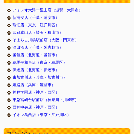
2026/05/30
新しく１１頭やってきました！（武蔵狭山店）
フォレオ大津一里山店（滋賀・大津市）
2026/05/30
新しく１１頭やってきました！（津田沼店）
新浦安店（千葉・浦安市）
2026/05/30
新しく１２頭やってきました！（瑞江店）
瑞江店（東京・江戸川区）
2026/05/23
新しく１１頭やってきました！（武蔵狭山店）
武蔵狭山店（埼玉・狭山市）
2026/05/23
新しく８頭やってきました！（津田沼店）
そよら古川橋駅前店（大阪・門真市）
2026/05/23
新しく７頭やってきました！（イオン葛西店）
津田沼店（千葉・習志野市）
2026/05/16
新しく１１頭やってきました！（武蔵狭山店）
函館店（北海道・函館市）
2026/05/16
新しく６頭やってきました！（津田沼店）
練馬平和台店（東京・練馬区）
2026/05/16
伊達店（北海道・伊達市）
新しく７頭やってきました！（イオン葛西店）
東加古川店（兵庫・加古川市）
2026/05/09
新しく７頭やってきました！（武蔵狭山店）
姫路店（兵庫・姫路市）
2026/05/09
新しく８頭やってきました！（新浦安店）
神戸学園店（神戸・西区）
2026/05/09
新しく８頭やってきました！（イオン葛西店）
東急宮崎台駅前店（神奈川・川崎市）
2026/05/02
新しく９頭やってきました！（武蔵狭山店）
西神中央店（神戸・西区）
2026/05/02
新しく９頭やってきました！（瑞江店）
イオン葛西店（東京・江戸川区）
2026/05/02
新しく５頭やってきました！（新浦安店）
2026/04/26
新しく９頭やってきました！（武蔵狭山店）
コンテンツ