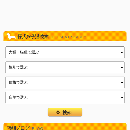
2026/07/03
新しく９頭やってきました！（イオン葛西店）
2026/07/03
新しく８頭やってきました！（新浦安店）
2026/06/27
新しく１１頭やってきました！（武蔵狭山店）
2026/06/27
新しく８頭やってきました！（瑞江店）
2026/06/27
新しく８頭やってきました！（新浦安店）
仔犬&仔猫検索
DOG&CAT SEARCH
2026/06/20
新しく８頭やってきました！（武蔵狭山店）
2026/06/20
新しく８頭やってきました！（瑞江店）
2026/06/20
新しく１５頭やってきました！（新浦安店）
2026/06/13
新しく７頭やってきました！（津田沼店）
2026/06/13
新しく７頭やってきました！（イオン葛西店）
2026/06/13
新しく１１頭やってきました！（瑞江店）
2026/06/06
新しく６頭やってきました！（津田沼店）
2026/06/06
新しく１２頭やってきました！（イオン葛西店）
2026/06/06
新しく１４頭やってきました！（瑞江店）
2026/05/30
新しく１１頭やってきました！（武蔵狭山店）
2026/05/30
新しく１１頭やってきました！（津田沼店）
店舗ブログ
2026/05/30
新しく１２頭やってきました！（瑞江店）
BLOG