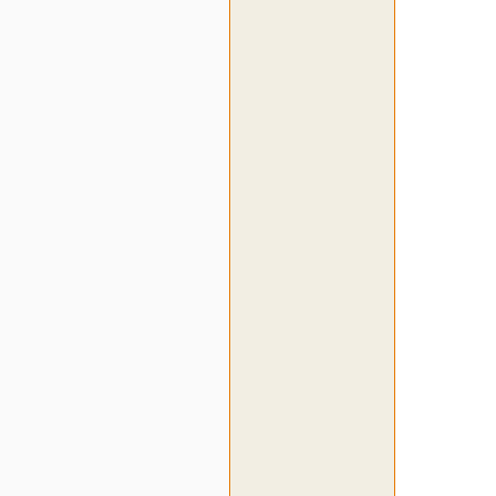
2026/05/09
2026/05/02
2026/05/02
2026/05/02
2026/04/26
2026/04/26
2026/04/26
2026/04/18
2026/04/18
2026/04/18
2026/04/11
2026/04/11
2026/04/11
2026/04/04
2026/04/04
2026/04/04
2026/03/27
2026/03/27
2026/03/27
2026/03/21
2026/03/21
2026/03/21