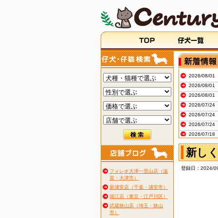
2026/08/01
2026/08/01
2026/08/01
2026/07/24
2026/07/24
2026/07/24
2026/07/18
2026/07/18
新し
2026/07/18
2026/07/11
登録日：2024/09
フォレオ大津一里山店（滋
2026/07/11
賀・大津市）
2026/07/11
新浦安店（千葉・浦安市）
2026/07/03
瑞江店（東京・江戸川区）
2026/07/03
武蔵狭山店（埼玉・狭山
2026/07/03
市）